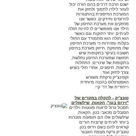
ישנם הרבה דרכים בהם הורה יכול
לעזור לילדו לתמוך ולחזק את
המערכת החיסונית בהתנגדות
לוירוסים וחידקים. כאשר אנו
מחזקים את מערכת החיסון של
הילד אנו מאפשרים לו להיות חולה
לעיתים יותר רחוקות וגם כאשר
הוא חולה הוא מתמודד עם החולי
בקלות ומהירות כי מערכת החיסון
שלו מחוזקת .חיזוק מערכת בחיסון
חשובה בעיקר בתקופות שיש
תחושה שמערכת החיסון נחלשת,
בתקופות של שינויים, התחלות
חדשות, חיסונים, אחרי חולי כשיש
צורך לחזק ועוד.
וקסינצ'יק נרקחת משורש
האסטרגלוס בהכנה מיוחדת
וייחודית של דר' קיי.
טונצ'יק - להקלה במקרים של
"וירוס בטן", הקאות, שילשולים
תסכול גדול לראות פעוטות וילדים
הסובלים מכאבי בטן, הקאות,
שילשולים אלו הם תופעות מוכרות
ביותר לעיתים קרובות הורים
קוראים להם בשם וירוס בטן.
טונצ'יק נרקח מצמח האבגר