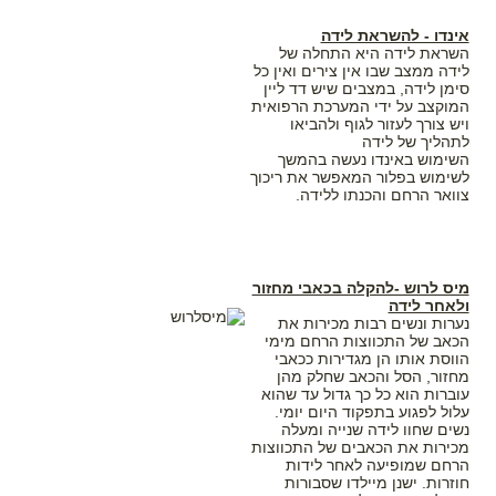
אינדו - להשראת לידה
השראת לידה היא התחלה של
לידה ממצב שבו אין צירים ואין כל
סימן לידה, במצבים שיש דד ליין
המוקצב על ידי המערכת הרפואית
ויש צורך לעזור לגוף ולהביאו
לתהליך של לידה
השימוש באינדו נעשה בהמשך
לשימוש בפלור המאפשר את ריכוך
צוואר הרחם והכנתו ללידה.
מיס לרוש -להקלה בכאבי מחזור
ולאחר לידה
נערות ונשים רבות מכירות את
הכאב של התכווצות הרחם מימי
הווסת אותו הן מגדירות ככאבי
מחזור, הסל והכאב שחלק מהן
עוברות הוא כל כך גדול עד שהוא
עלול לפגוע בתפקוד היום יומי.
נשים שחוו לידה שנייה ומעלה
מכירות את הכאבים של התכווצות
הרחם שמופיעה לאחר לידות
חוזרות. ישנן מיילדו שסבורות