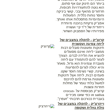
ביותר הם תינוק עם אף סתום,
הוא נוטה להתעוררויות תכופות,
חרחורים מהאף ובכי, קושי ביניקה
וחוסר נוחות כללית. הפעולות
היומיומיות מתסכלות אותו ואותך.
אפצ'יק נרקחת בהכנה מיוחדת
וייחודית של ד"ר קיי ועשויה
מפירותיו של הסמבוק השחור.
קרוצ'יק - להקלה במצבים של
ליחה צמיגה ועקשנית
תינוקות ופעוטות סובלים רבות
ממצבי ליחה ואינם מסוגלים
להוציא את הלידה לבדם. הצורך
לעזור להם להתמודד עם ליחה
מוגברת וצמיגית הוא גדול, מאחר
והיא יכולה לגרום להפרעות
בשינה, קשיי נשימה חוסר שקט.
פעמים רבות, ליחה אצל תינוקות
ופעוטות גורמת להם להיכנס
למעגל בלתי נגמר של מחלות
חוזרות ונשנות.
קרוצי'ק מבוססת על crocus-
sativa או כפי שאנו מכירים
בעברית ככורכום תרבותי "זעפרן".
וייהרצ'יק - להקלה במצבים של
נזלת נוזלית ושקופה