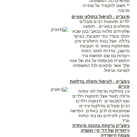
ומתאים לכל המשפחה.
** חשוב להקפיד על שתייה
מרובה.
סינצ'יק - לטיפול בתולעי מעיים
ילדים ופעוטות רבים סובלים
.
מתולעים במעיים , תופעה
שלעיתים מלווה בכאבי בטן שבא
והולך ובגרד בפי הטבעת, בעיקר
בלילה. אצל בנות התולעים אינן
מסתפקות באזור פי הטבעת
והישבן, נודדות לאזור הפות
ויוצרות גם שם תחושת גרד.
התמצית מבוססת על גזע של אגוז
מלך אשר מתאים לכל המשפחה
למניעה וטיפול.
נימצ'יק - לטיפול והקלה בדלקות
עיניים
עין מודלקת גורמת לאי נוחות
גדולה מאוד אצל תינוקות וילדים
ואף למבוגרים. תינוקות וילדים
רבים סובלים מדלקות עיניים
שמתבטאים לרוב באודם, הפרשה
מהעין ולעיתים גם באי נוחות
וגרד.
נימצ'יק נרקחת בהכנה מיוחדת
וייחודית של דר' קיי ועשויה
מצמח היופרזיה