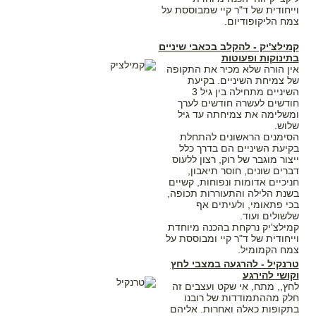
וייחודית של ד"ר קיי שמבוססת על
צמח הליקופודיום.
קמילצ'יק - להקלב בכאבי שיניים
בתינוקות ופעוטות
אין הורה שלא מכיר את התקופה
של צמיחת השיניים. בקיעת
השיניים מתחילה בין גיל 3
חודשים לעשרה חודשים לערך
ומשלימה את צמיחתה עד גיל
שלוש.
הסימנים הראשונים להתחלת
בקיעת השיניים הם בדרך כלל
ייצור מוגבר של רוק, רצון ללעוס
דברים שונים, חוסר תיאבון,
חניכיים אדומות ונפוחות, קשיים
בשנת הלילה והתעוררות תכופה,
בכי פתאומי, ולעיתים אף
שלשולים ועוד.
קמילצ'יק נרקחת בהכנה מיוחדת
וייחודית של ד"ר קיי ומבוססת על
צמח הקמומיל.
טרנקיל - להרגעה במצבי לחץ
וקושי להירגע
לחץ,, מתח, אי שקט ועצבים זה
חלק מההתמודדות של רובנו
בתקופות כאלה ואחרות. אליהם