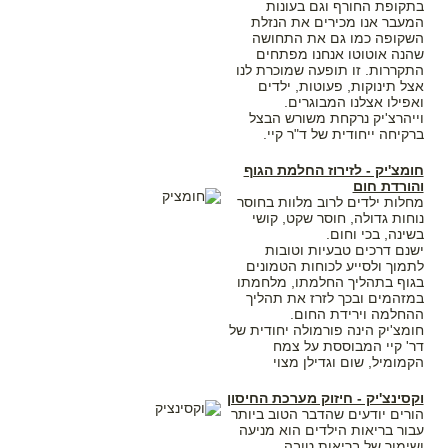
בתקופת החורף וגם בעונות
המעבר אנו מכירים את הנזלת
השקופה כמו גם את התחושה
שהנה אוטוטו אנחנו מפתחים
התקררות. זו תופעה שמוכרת לנו
אצל תינוקות, פעוטות, ילדים
ואפילו אצלנו המבוגרים.
וייהרצ'יק נרקחת משורש הבצל
ברקיחה ייחודית של ד"ר קיי.
חומצ'יק - לזירוז החלמת הגוף
והורדת חום
מחלות ילדים לרוב מלוות בחוסר
נוחות גדולה, חוסר שקט, קושי
בשינה, בכי וחום.
ישנם דרכים טבעיות וטובות
לתמוך ולסייע לכוחות הטמונים
בגוף בתהליך החלמתו, מלחמתו
במזהמים ובכך לזרז את תהליך
ההחלמה וירידת החום.
חומצ'יק הינה פורמולה יחודית של
דר' קיי המבוססת על צמח
הקמומיל, שום וגדילן מצוי
וקסינצ'יק - חיזוק מערכת החיסון
הורים יודעים שהדבר הטוב ביותר
עבור בריאות הילדים הוא מניעה
ושימור של בריאות טובה.