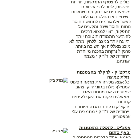
יכולים להצטרף התרגשות, חרדות
וחששות, לרוב לפני אירועים
משמעותיים או בתקופות שמלוות
בשינויים או החלטות גדולות.
כאשר אלו גורמים לתחושת חוסר
נוחות וחוסר שינה ומקשים על
התפקוד, רצוי למצוא דרכים
להירגעץ התמודדות טובה יותר
ורגועה יותר במצבי ללחץ ומתח לא
מובנ מאלליה אך חשובה ביותר.
טרנקיל נרקחת בהכנה מיוחדת
וייחודית של ד"ר קיי מצמח
הגרניום.
מרקצ'יק - להקלה בהצטננות
ונזלת צמיגה
כל אמא מכירה את מראה הפעוט
המנוזלף נזלת בגווני ירוק וצהוב
שמטרידה את מנוחת האם
ומאאלצת לקנח את האף לעיתים
קרובות.
מרקצ'יק נרקחת בהכנה מיוחדת
וייחודית של ד"ר קיי מתמצית עלי
אבפטוריון
אפצ'יק - להקלה בהצטננות
ובאף סתום
כאמא, אחד הדברים המתסכלים