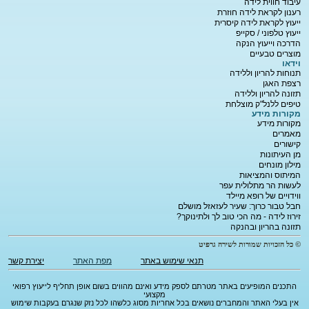
עיבוד חווית לידה
רענון לקראת לידה חוזרת
ייעוץ לקראת לידה קיסרית
ייעוץ טלפוני / סקייפ
הדרכה וייעוץ הנקה
מוצרים טבעיים
וידאו
תנוחות להריון וללידה
רצפת האגן
תזונה להריון וללידה
טיפים ללנל"ק מוצלחת
מקורות מידע
מקורות מידע
מאמרים
קישורים
מן העיתונות
מילון מונחים
המיתוס והמציאות
לעשות הר מתלולית עפר
ווידויים של רופא מיילד
חבל טבור כרוך: שעיר לעזאזל מושלם
זירוז לידה - מה הכי טוב לך ולתינוקך?
תזונה בהריון ובהנקה
© כל הזכויות שמורות לשירה גרפיט
תנאי שימוש באתר
מפת האתר
יצירת קשר
התכנים המופיעים באתר מטרתם לספק מידע ואינם מהווים בשום אופן תחליף לייעוץ רפואי
מקצועי
אין בעלי האתר והמחברים נושאים בכל אחריות מסוג כלשהו לכל נזק שנגרם בעקבות שימוש