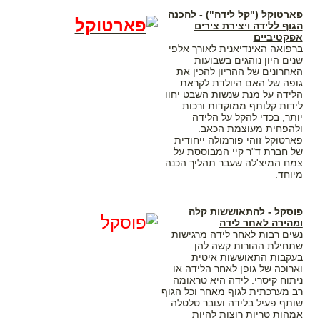
פארטוקל ("קל לידה") - להכנה
הגוף ללידה ויצירת צירים
אפקטיביים
ברפואה האינדיאנית לאורך אלפי
שנים היון נוהגים בשבועות
האחרונים של ההריון להכין את
גופה של האם היולדת לקראת
הלידה על מנת שנשות השבט יחוו
לידות קלותף ממוקדות ורכות
יותר, בכדי להקל על הלידה
ולהפחית מעוצמת הכאב.
פארטוקל זוהי פורמולה ייחודית
של חברת ד"ר קיי המבוססת על
צמח המיצ'לה שעבר תהליך הכנה
מיוחד.
פוסקל - להתאוששות קלה
ומהירה לאחר לידה
נשים רבות לאחר לידה מרגישות
שתחילת ההורות קשה להן
בעקבות התאוששות איטית
וארוכה של גופן לאחר הלידה או
ניתוח קיסרי. לידה היא טראומה
רב מערכתית לגוף מאחר וכל הגוף
שותף פעיל בלידה ועובר טלטלה.
אמהות טריות רוצות להיות