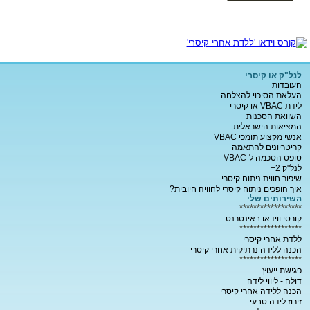
לנל"ק או קיסרי
העובדות
העלאת הסיכוי להצלחה
לידת VBAC או קיסרי
השוואת הסכנות
המציאות הישראלית
אנשי מקצוע תומכי VBAC
קריטריונים להתאמה
טופס הסכמה ל-VBAC
לנל"ק 2+
שיפור חווית ניתוח קיסרי
איך הופכים ניתוח קיסרי לחוויה חיובית?
השירותים שלי
******************
קורסי ווידאו באינטרנט
******************
ללדת אחרי קיסרי
הכנה ללידה נרתיקית אחרי קיסרי
******************
פגישת ייעוץ
דולה - ליווי לידה
הכנה ללידה אחרי קיסרי
זירוז לידה טבעי