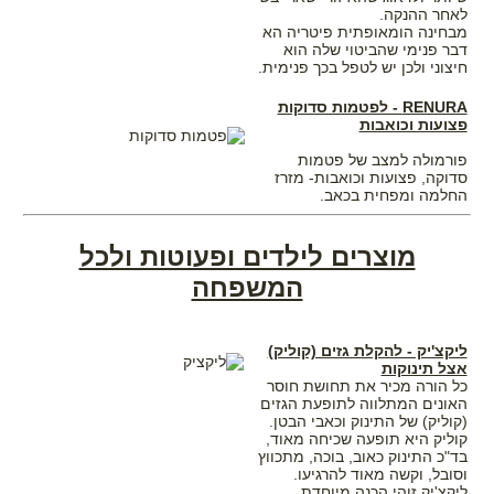
לאחר ההנקה.
מבחינה הומאופתית פיטריה הא
דבר פנימי שהביטוי שלה הוא
חיצוני ולכן יש לטפל בכך פנימית.
RENURA - לפטמות סדוקות
פצועות וכואבות
פורמולה למצב של פטמות
סדוקה, פצועות וכואבות- מזרז
החלמה ומפחית בכאב.
מוצרים לילדים ופעוטות ולכל
המשפחה
ליקצ'יק - להקלת גזים (קוליק)
אצל תינוקות
כל הורה מכיר את תחושת חוסר
האונים המתלווה לתופעת הגזים
(קוליק) של התינוק וכאבי הבטן.
קוליק היא תופעה שכיחה מאוד,
בד"כ התינוק כאוב, בוכה, מתכווץ
וסובל, וקשה מאוד להרגיעו.
ליקצ'יק זוהי הכנה מיוחדת