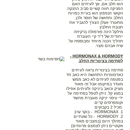
הוא חלב אם, אך לעיתים האם
המניקה חווה קשיים סביב ההנקה.
הקושי הנפפוץ הוא בעיית כמויות
החלב ותחושה של חוסר ולכן
מתעורר אצלן הצורך להגביר את
תנובת החלבץ
מילקל הינה פורמולה ברקיחה
ייחודית של ד"ר קיי העוברת
תהליך הכנה מיוחד ומבוססת על
שיח אבהם מצוי.
HORMONAX & HORMODY -
לסתימה בצינוריות החלב
סתימה בצינורית נראה לעיתים
כאדמומיות התחושה היא כאב חד
בפטמה לעיתים לא כאב ממש
מוגדר במיקומו אבל זה מאוד
מציק וכואב ביניקה ולעיתים אפילו
במגע קל. ניתן לטפל בסתימה על
ידי עיסוי יניקה מוגברת מהשד
וקומפרסים קרים.
מכיל 2 בקבוקים
1. HORMONAX - בוקר ערב
2. HORMODY - כל שעתיים
במהלך היום (במצבים מאוד
אקוטיים ניתן לצמצם מרווחים)