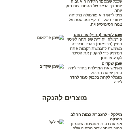
שככל שמספר הלידה הוא גבוה
יותר כך הכאב של ההתכווצות חזק
יותר.
מיס לרוש היא פורמולה ברקיחה
ייחודית של ד"ר קיי ומבוססת על
צמח הסימיסיפוגה.
שמן לעיסוי (החיץ) פרינאום
פורמולה ייחודית שפותחה לעיסוי
החיץ (פרינאום) בהריון ובלידה.
משמשת להגמשת רקמות פתח
הנרתיק כדי להקטין את הסיכוי
לקרע או חתך.
שמן שקדים
משמש את המיילדת בחדר לידה
בזמן יציאת התינוק
מומלץ לקחת בקבוק סגור לחדר
לידה.
מוצרים להנקה
מילקל - להגברת כמות החלב
בהנקה
אמהות רבות מאמינות שהמזון
הטוב ביותר עבור התינוק שלהן