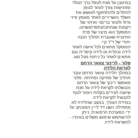
במיטבן על מנת לטפל ברך הנולד
ומרגישות צורך לעזור לגופן
להחלים ולהתחזקף לאושש את
השלד והשרירים לאחר מאמץ פיזי
גדול ולעזור בריםוי ואיחוי של
רקמות שנחתכו/נתפרו/נשרטו.
הפוסקל הוא מיצוי של פרח
החיננית שעוברת תהליך הכנה
יחודי של ד"ר קיי.
הפוסקל מתאים לכל אישה לאחר
לידה וגינלית או לידה קיסרית וגם
מתאים לאחר כל ניתוח מכל סוג.
פלור - לריכוך צוואר הרחם
לקראת הלידה
במהלך הלידה צוואר הרחם עובר
תהליך של מחיקה ופתיחה. פלור
מאפשר ריכוך של צוואר הרחם
והבשלתו לקראת לידה על מנת
שיענה לצירים בקלות ויעזור לגוף
להבשיל לקראת לידה.
במידת הצורך, במצב שהלידה לא
מתחילה וישנו דד לייין המוכתב על
ידי המערכת הרפואית, ניתן
להישתמש שימוש משלים באינדו -
להשראת לידה.