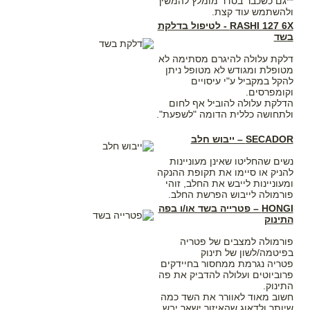
**גם כשכבר בסדר מומלץ להמשיך
ולהשתמש עוד קצת.
RASHI 127 6X - לטיפול בדלקת
בשד
דלקת עלולה להיגרם מסתימה לא
מטופלת ומגודש לא מטופל ניתן
להקל במקביל ע"י עיסויים
וקומפרסים.
הדלקת עלולה להוביל אף לחום
ולתחושה כללית הדומה "לשפעת".
SECADOR – ייבוש חלב
נשים שהחליטו שאינן מעוניינות
להניק או סיימו את תקופת ההנקה
ומעוניינות לייבש את החלב, זוהי
פורמולה לייבוש הפרשת החלב.
HONGI – פטרייה בשד או/ו בפה
התינוק
פורמולה למצבים של פטריה
בפיטמה/לשון של תינוק
פטריה נגרמת ממחסור בחיידקים
פרוביוטים ועלולה להדביק את פה
התינוק.
חשוב מאוד לאוורר את השד כמה
שיותר ולדאוג שהאיזור ישאר יבש