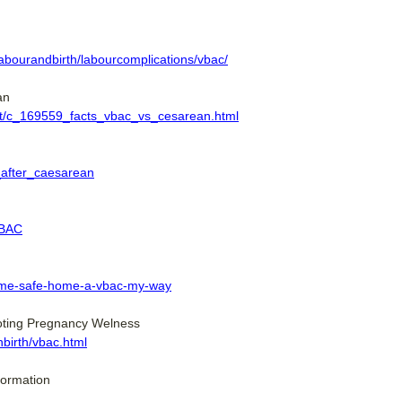
abourandbirth/labourcomplications/vbac/
an
ent/c_169559_facts_vbac_vs_cesarean.html
h_after_caesarean
VBAC
home-safe-home-a-vbac-my-way
oting Pregnancy Welness
birth/vbac.html
formation