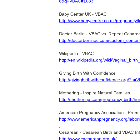
8&q=VBAC#1083
Baby Center UK - VBAC
http://www.babycentre.co.uk/pregnancy/l
Doctor Berlin - VBAC vs. Repeat Cesare
http://doctorberlinoc.com/custom_cont
Wikipedia - VBAC
http://en.wikipedia.org/wiki/Vaginal_birt
Giving Birth With Confidence
http://givingbirthwithconfidence.org/?s=
Mothering - Inspire Natural Families
http://mothering.com/pregnancy-birth/
American Pregnancy Association - Prom
http://www.americanpregnancy.org/laborn
Cesarean - Cesarean Birth and VBAC In
http://www.caesarean.org.uk/