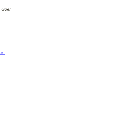
i Goer
er-