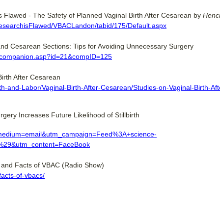
 Flawed - The Safety of Planned Vaginal Birth After Cesarean by
Henc
esearchisFlawed/VBACLandon/tabid/175/Default.aspx
nd Cesarean Sections: Tips for Avoiding Unnecessary Surgery
ok/companion.asp?id=21&compID=125
irth After Cesarean
th-and-Labor/Vaginal-Birth-After-Cesarean/Studies-on-Vaginal-Birth-Aft
rgery Increases Future Likelihood of Stillbirth
medium=email&utm_campaign=Feed%3A+science-
ty%29&utm_content=FaceBook
s and Facts of VBAC (Radio Show)
facts-of-vbacs/