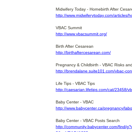
Midwifery Today - Homebirth After Cesar
http://www.midwiferytoday.com/articles/
VBAC Summit
http://www.vbacsummit.org/
Birth After Cesarean
http://birthaftercesarean.com/
Pregnancy & Childbirth - VBAC Risks and
http://brendalane.suite101.com/vbac-co
Life Tips - VBAC Tips
http://caesarian.lifetips.com/cat/23458/v
Baby Center - VBAC
http://www.babycenter.ca/pregnancy/labo
Baby Center - VBAC Posts Search
http://community.babycenter.com/fin