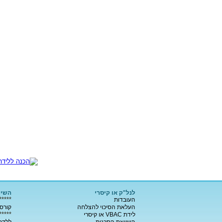
לנל"ק או קיסרי
השיר
*****
העובדות
העלאת הסיכוי להצלחה
קורסי
*****
לידת VBAC או קיסרי