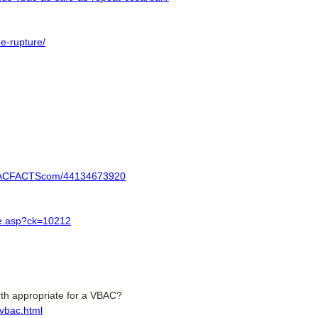
ne-rupture/
בלידה הקודמת ילדת בקיסרי
ועכשיו את רוצה אחרת?
VBACFACTScom/44134673920
ברוכה הבאה,
cle.asp?ck=10212
הגעת למקום הנכון!
הצטרפי עכשיו לאתר וקבלי את
המדריך ללידה נרתיקית אחרי קיסרי - בחינם!!!
rth appropriate for a VBAC?
evbac.html