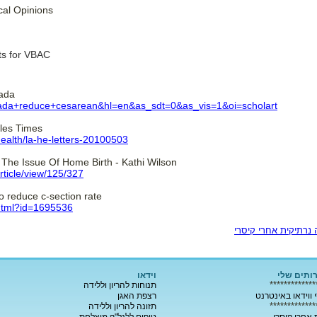
cal Opinions
ts for VBAC
ada
canada+reduce+cesarean&hl=en&as_sdt=0&as_vis=1&oi=scholart
eles Times
health/la-he-letters-20100503
 The Issue Of Home Birth - Kathi Wilson
article/view/125/327
to reduce c-section rate
.html?id=1695536
ותים שלי
וידאו
*************
תנוחות להריון וללידה
 ווידאו באינטרנט
רצפת האגן
*************
תזונה להריון וללידה