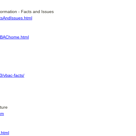
ormation - Facts and Issues
ctsAndIssues.html
es/VBAChome.html
3/vbac-facts/
ture
tm
.html