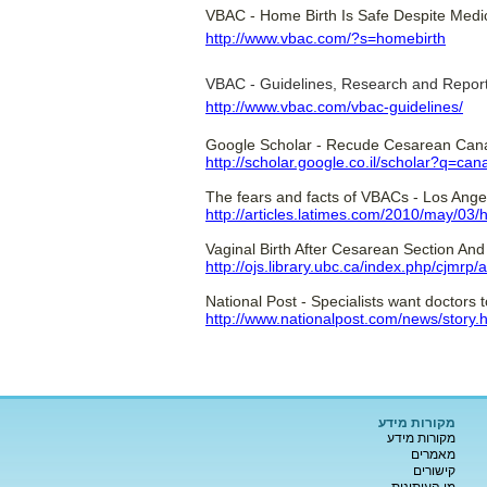
VBAC - Home Birth Is Safe Despite Medi
http://www.vbac.com/?s=homebirth
VBAC - Guidelines, Research and Repor
http://www.vbac.com/vbac-guidelines/
Google Scholar - Recude Cesarean Can
http://scholar.google.co.il/scholar?q=
The fears and facts of VBACs - Los Ang
http://articles.latimes.com/2010/may/03/
Vaginal Birth After Cesarean Section And
http://ojs.library.ubc.ca/index.php/cjmrp/
National Post - Specialists want doctors 
http://www.nationalpost.com/news/story
מקורות מידע
מקורות מידע
מאמרים
קישורים