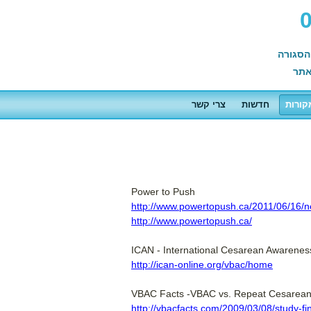
הסגורה
תר
קורות
חדשות
צרי קשר
Power to Push
http://www.powertopush.ca/2011/06/16/ne
http://www.powertopush.ca/
ICAN - International Cesarean Awarenes
http://ican-online.org/vbac/home
VBAC Facts -VBAC vs. Repeat Cesarea
http://vbacfacts.com/2009/03/08/study-f