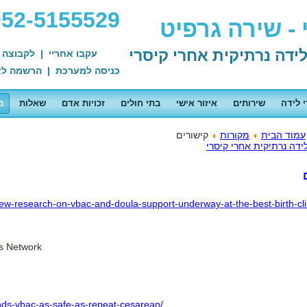
052-5155529
- שירה גרפיט
עקבו אחריי
|
לקבוצה 
כניסה למערכת
|
הרשמה לא
י לידה
שירותים
איזור אישי
בתי חולים
זכויות אדם
שאלות
מ
עמוד הבית
מקורות
קישורים
w-research-on-vbac-and-doula-support-underway-at-the-best-birth-cli
s Network
n
inds-vbac-as-safe-as-repeat-cesarean/