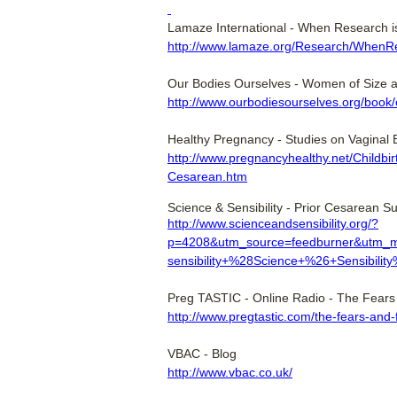
Lamaze International - When Research is
http://www.lamaze.org/Research/WhenR
Our Bodies Ourselves - Women of Size a
http://www.ourbodiesourselves.org/bo
Healthy Pregnancy - Studies on Vaginal B
http://www.pregnancyhealthy.net/Childbir
Cesarean.htm
Science & Sensibility - Prior Cesarean Su
http://www.scienceandsensibility.org/?
p=4208&utm_source=feedburner&utm_
sensibility+%28Science+%26+Sensibili
Preg TASTIC - Online Radio - The Fear
http://www.pregtastic.com/the-fears-and-
VBAC - Blog
http://www.vbac.co.uk/