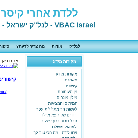
ללדת אחרי קיסרי 
VBAC Israel - לנל"ק ישראל - לידה נרתיקית אחרי קיסרי
לנל"ק
אודות
מה צריך לדעת?
סיפור
אתם כאן:
מקורות מידע
מקורות מידע
קישורים
מאמרים
קישורים
nic/
מן העיתונות
מילון מונחים
המיתוס והמציאות
לעשות הר מתלולית עפר
ווידויים של רופא מיילד
חבל טבור כרוך: שעיר
לעזאזל מושלם
זירוז לידה - מה הכי טוב לך