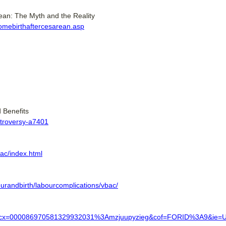
ean: The Myth and the Reality
homebirthaftercesarean.asp
 Benefits
ntroversy-a7401
bac/index.html
urandbirth/labourcomplications/vbac/
d/g?cx=000086970581329932031%3Amzjuupyzieg&cof=FORID%3A9&ie=