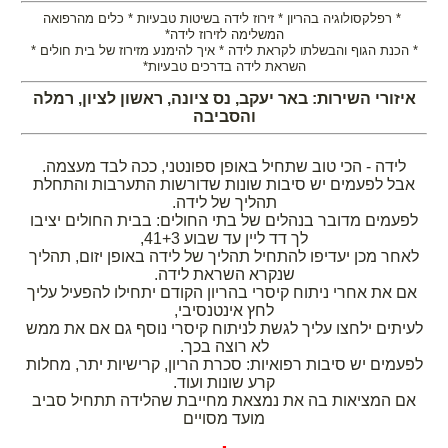
* רפלקסולוגיה בהריון * זירוז לידה בשיטות טבעיות * כלים מהרפואה
המשלימה לזירוז לידה*
* הכנת הגוף והבשלתו לקראת לידה * איך להימנע מזירוז של בית חולים *
השראת לידה בדרכים טבעיות*
איזורי השירות: באר יעקב, נס ציונה, ראשון לציון, רמלה
והסביבה
לידה - הכי טוב שתחיל באופן ספונטני, ככה לבד מעצמה.
אבל לפעמים יש סיבות שונות שדורשות התערבות והתחלת
תהליך של לידה.
לפעמים מדובר בנהלים של בתי החולים: בבית החולים יציבו
לך דד ליין עד שבוע 41+3,
לאחר מכן יעדיפו להתחיל תהליך של לידה באופן יזום, תהליך
שנקרא השראת לידה.
אם את אחרי ניתוח קיסרי בהריון הקודם יתחילו להפעיל עליך
לחץ אינטנסיבי,
לעיתים ילחצו עליך לגשת לניתוח קיסרי נוסף גם אם את ממש
לא רוצה בכך.
לפעמים יש סיבות רפואיות: סכרת הריון, קרישיות יתר, מחלות
קרע שונות ועוד.
אם המציאות בה את נמצאת מחייבת שהלידה תתחיל סביב
מועד מסויים