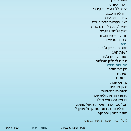
פגישת ייעוץ
דולה - ליווי לידה
הכנה ללידה אחרי קיסרי
זירוז לידה טבעי
עיבוד חווית לידה
רענון לקראת לידה חוזרת
ייעוץ לקראת לידה קיסרית
ייעוץ טלפוני / סקייפ
הדרכה וייעוץ הנקה
מוצרים טבעיים
וידאו
תנוחות להריון וללידה
רצפת האגן
תזונה להריון וללידה
טיפים ללנל"ק מוצלחת
מקורות מידע
מקורות מידע
מאמרים
קישורים
מן העיתונות
מילון מונחים
המיתוס והמציאות
לעשות הר מתלולית עפר
ווידויים של רופא מיילד
חבל טבור כרוך: שעיר לעזאזל מושלם
זירוז לידה - מה הכי טוב לך ולתינוקך?
תזונה בהריון ובהנקה
© כל הזכויות שמורות לשירה גרפיט
תנאי שימוש באתר
מפת האתר
יצירת קשר