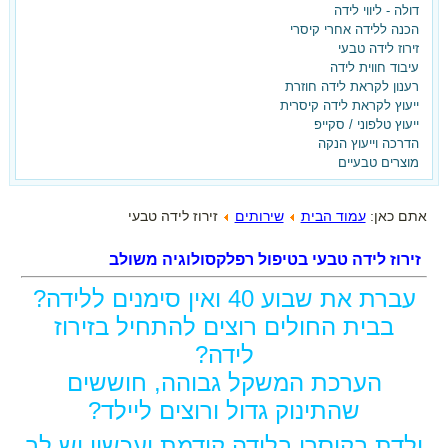
דולה - ליווי לידה
הכנה ללידה אחרי קיסרי
זירוז לידה טבעי
בלידה הקודמת ילדת בקיסרי
עיבוד חווית לידה
רענון לקראת לידה חוזרת
ועכשיו את רוצה אחרת?
ייעוץ לקראת לידה קיסרית
ייעוץ טלפוני / סקייפ
ברוכה הבאה,
הדרכה וייעוץ הנקה
מוצרים טבעיים
הגעת למקום הנכון!
הצטרפי עכשיו לאתר וקבלי את
אתם כאן:
עמוד הבית
שירותים
זירוז לידה טבעי
המדריך ללידה נרתיקית אחרי קיסרי -
זירוז לידה טבעי בטיפול רפלקסולוגיה משולב
בחינם!!!
עברת את שבוע 40 ואין סימנים ללידה?
בבית החולים רוצים להתחיל בזירוז
לידה?
הערכת המשקל גבוהה, חוששים
שהתינוק גדול ורוצים ליילד?
ילדת בקיסרי בלידה קודמת ועכשיו יש לך