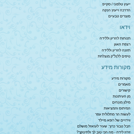
ייעוץ טלפוני / סקייפ
הדרכה וייעוץ הנקה
מוצרים טבעיים
וידאו
תנוחות להריון וללידה
רצפת האגן
תזונה להריון וללידה
טיפים ללנל"ק מוצלחת
מקורות מידע
מקורות מידע
מאמרים
קישורים
מן העיתונות
מילון מונחים
המיתוס והמציאות
לעשות הר מתלולית עפר
ווידויים של רופא מיילד
חבל טבור כרוך: שעיר לעזאזל מושלם
זירוז לידה - מה הכי טוב לך ולתינוקך?