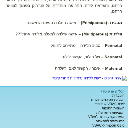
הרחם, והשראת לידה. התרופה מוחדרת אל הנרתיק בסמוך לצוואר
הרחם.
מבכירה (Primiparous)
– אישה היולדת בפעם הראשונה.
וולדנית (Multiparous)
– אישה שילדה למעלה מלידה אחת???
Perinatal
– סביב הלידה – מתייחס לתינוק
Neonatal
– של הילוד, הקשור לילוד
Maternal
– אימהי, הקשור לאם, ליולדת
לנל"ק או קיסרי
העובדות
העלאת הסיכוי להצלחה
לידת VBAC או קיסרי
השוואת הסכנות
המציאות הישראלית
אנשי מקצוע תומכי VBAC
קריטריונים להתאמה
טופס הסכמה ל-VBAC