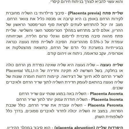
והוא עשוי להביא לצורך בניתוח חירום קיסרי.
שליית פתח (Placenta previa)
- סיבוך מיילדותי בו השליה מחוברת
לקירות הרחם באופן בו היא קרובה או מכסה כליל את צוואר הרחם.
מצב זה יכול להתרחש לעתים לקראת סוף הטרימסטר הראשון של
ההריון, אולם לרוב מתרחש במהלך הטרימסטר השני והשלישי. שליית
פתח מהווה סיבה מרכזית לדימום ווגינלי טרום הלידה, ושכיחותה
עומדת על כ-0.5% מההריונות. הסיבה לשליית פתח נעוצה כנראה
בבעייתיות במערכת כלי הדם של הרחם, כתוצאה מהצטלקות או
אטרופיה, עקב טראומה, ניתוח או זיהום קודם.
שלייה נעוצה
– שליה נעוצה היא שליה שאינה נפרדת מן הרחם כולה
או בחלקה, בשל השרשה לא תקינה וחדירה של ה-Placental VILLI
לשריר הרחם ללא תיווך של דצידואה. קיימות דרגות חומרה שונות של
שליה נעוצה בהתאם לעומק חדירת השליה לתוך שריר הרחם ולאיברים
שכנים.
Placenta Accreta
- השליה באה במגע שטחי עם שריר הרחם
Placenta Increta
- השליה חודרת עמוק יותר לתוך שריר הרחם
Placenta Percreta
- השליה עוברת את שריר הרחם, כולל שכבת
הסרוזה, במצב זה השליה יכולה לחדור לאיברים סמוכים, בדרך כלל
לשלפוחית השתן.
היפרדות שלייה (placenta abruption)
- הוא סיבוך במהלך ההיריון,