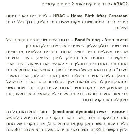
VBAC2 -
לידה נרתיקית לאחר 2 ניתוחים קיסריים
HBAC - Home Birth After Cesarean
- לידת בית לאחר ניתוח
קיסרי. לידה המתרחשת במקום שאינו בית חולים, בדרך כלל בבית
היולדת.
טבעת בנדל - Bandl's ring
- ברחם ישנם שני סוגים בסיסיים של
סיבי שריר: בחלק העליון יש שרירים אורכיים ובחלק התחתון
שרירים מעגליים סביב צוואר הרחם. הסיבים העליונים מתכווצים
ומתקצרים ודוחפים את התינוק לכיוון היציאה, בעוד הסיבים
התחתונים מתרחבים בתהליך כדי לאפשר את היציאה. ישנו "אזור
מעבר" בנקודת המפגש של השרירים בערך באמצע. אם התינוק אינו זז
במהלך הלידה הסיבים פועלים באופן מנוגד זה לזה, אזור המעבר
מתהדק וניתן להרגיש ולראות מעין רכס לרוחב הבטן. הדבר מצביע על
כך שהתינוק אינו מתקדם וסיבי הרחם נעשים דקים יותר ויותר משני
צדי אזור המעבר.
טבעת זו נגרמת על ידי
לידה שנעצרה או נתקעה, זהו
סימן
להתהוות
קרע
ב
רחם.
דיסטוציה רגשית (emotional dystocia)
– חוסר התקדמות בלידה
הנגרמת בעקבות מצב רגשי. חוסר התקדמות בלידה יכולה להופיע
בלידת עכוז, כאשר האגן קטן או התינוק גדול, וגם במקרים של מתח
ולחץ הקשורים ללידה. מצב רגשי זה ידוע בעולם הרפואה כבר 40 שנה