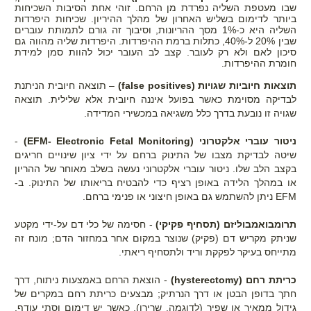
שבו מעטפת השליה נפרדת מן הרחם. זוהי אחת הסיבות השכיחות
ביותר לדימום בשליש האחרון של מהלך ההיריון. שכיחות היפרדות
השליה היא כ-1% מסך ההריונות, וסיבוך זה גורם לתמותת עוברים
שבין 20% ל-40%, כתלות ברמת ההיפרדות. היפרדות שליה מהווה גם
סיכון לאם ולא רק לעובר. קצב לב העובר יכול להוות סמן למידת
חומרת ההיפרדות.
תוצאות חיוביות שגויות (false positives)
– תוצאה חיובית הניתנת
לבדיקה מסוימת כאשר בפועל איננה חיובית אלא שלילית. תוצאה
שגויה זו נובעת בדרך כלל משגיאה במכשירי המדידה.
ניטור עוברי אלקטרוני (EFM- Electronic Fetal Monitoring)
-
שיטה לבדיקת מצבו של התינוק ברחם על ידי ציון שינויים חריגים
בקצב הלב שלו. ניטור עוברי אלקטרוני נעשה בשלב מאוחר של ההריון
או במהלך הלידה באופן רציף כדי להבטיח בריאותו של התינוק. ב-
EFM ניתן להשתמש גם באופן חיצוני או פנימי ברחם.
תרומבואמבוליזם (תסחיף פקיקי)
- חסימה של כלי דם על-ידי מקטע
שניתק מקריש דם (פקיק) שנוצר במקום אחר במחזור הדם; מונח זה
מתייחס בעיקר לפקקת וריד ולתסחיף ריאתי.
כריתת רחם (hysterectomy)
- הוצאת הרחם באמצעות ניתוח, דרך
חתך בדופן הבטן או דרך הנרתיק; מבצעים כריתת רחם במקרים של
גידול ממאיר או שפיר (לדוגמה, שרירן), כאשר יש דימום וסתי עודף.