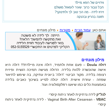
ווידויים של רופא מיילד
חבל טבור כרוך: שעיר לעזאזל מושלם
זירוז לידה - מה הכי טוב לך ולתינוקך?
תזונה בהריון ובהנקה
בלידה הקודמת ילדת בקיסרי
אתם כאן:
עמוד הבית
מקורות
מילון מונחים
ועכשיו את רוצה אחרת?
ברוכה הבאה,
הגעת למקום הנכון!
מילון מונחים
דולה Doula
– פעם אחת ולתמיד, דולה אינה מיילדת!!! דולה היא
הצטרפי עכשיו לאתר וקבלי את
אישה שהוכשרה ללוות בלידה. הדולה מגישה תמיכה רגשית ופיזית
רצופה בלידה. מקור הביטוי 'דולה' ביוונית עתיקה, בה שימש לתיאור
המדריך ללידה נרתיקית אחרי קיסרי -
שפחה - עוזרת אישית. דולה יכולה לסייע בשיכוך כאבים בלידה
בחינם!!!
באמצעות כלים כמו שיאצו רפלקסולוגיה ועוד.
לנל"ק
לידה נרתיקית לאחר ניתוח קיסרי
VBAC
Vaginal Birth After Cesarean -
- לידה נרתיקית לאחר ניתוח
קיסרי