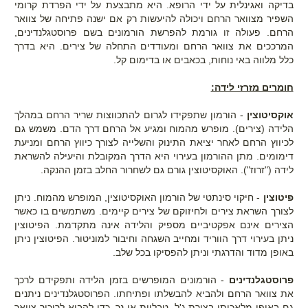
בדיקה ואגינלית על ידי הרופא. היא מתבצעת על ידי הפרדת קרומי
השפיר מצוואר הרחם ויכולה להיעשות רק אם ישנה פתיחה של צוואר
הרחם. פעולה זו גורמת להפרשת הורמונים בשם פרוסטגלנדינים,
המרככים את צוואר הרחם ומעודדים התחלה של צירים. היא בדרך
כלל מלווה באי נוחות, בכאבים או בדימום קל.
חומרים מזרזי לידה:
אוקסיטוצין
- הורמון שתפקידו לגרום להתכווצות שריר הרחם במהלך
הלידה (צירים). מופרש מהמוח ומגיע אל הרחם דרך הדם. משמש גם
לכיווץ הרחם לאחר יציאת התינוק והשלייה לצורך כיווץ הרחם ומניעת
דימומים. מתן ההורמון בעירוי היא הדרך המקובלת והיעילה להשראת
לידה ("זרוז"). האוקסיטוצין גורם גם לשחרור החלב בזמן ההנקה.
פיטוצין
- חיקוי סינתטי של הורמון האוקסיטוצין, המופרש מהמוח. ניתן
לצורך השראת צירים ולחיזוקם של צירים קיימים. משתמשים בו כאשר
הצירים אינם אפקטיביים מספיק והלידה אינה מתקדמת. הפיטוצין
ניתן בעירוי דרך הווריד ומחייב השגחה וחיבור למוניטור. הפיטוצין ניתן
באופן מדוד והדרגתי וניתן להפסיקו בכל שלב.
פרוסטגלנדינים
- הורמונים המופרשים בזמן הלידה ותפקידם לרכך
את צוואר הרחם ולהביא להבשלתו ופתיחתו. הפרוסטגלנדינים ניתנים
גם באופן מלאכותי בצורת ג'ל, טבליות או נר, כדי להביא לריכוך צוואר