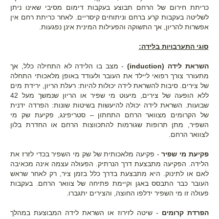
כריתת חירום של הרחם תבוצע בעקבות דימום מסיבי שאינו ניתן
לשליטה בעקבות קרע ברחם וניתוחים קיסריים. לאחר כריתת רחם אין
אפשרות להריון, אך התשוקה והפעילות המינית אינן נפגעות.
סוגי התערבויות בלידה:
השראת לידה (induction)
- מצב בו הלידה לא התחילה כלל, אך
מתעורר צורך רפואי ליילד את העובר ולעודד באופן מלאכותי התחלה
של צירים. סיבות להשראת לידה יכולות להיות: רעלת הריון, ירידת מים
ללא הופעה של צירים, מיעוט מי שפיר או הריון שנמשך מעל 42
שבועות. השראת לידה יכולה להיעשות בשיטות שונות: הפרדה ידנית
של הקרומים מצוואר הרחם התחתון – סטריפינג, פקיעת שק מי
השפיר, מתן תרופות שגורמות להתכווצות הרחם או החדרת בלון
לצוואר הרחם.
פקיעת מי שפיר
- פקיעה מלאכותית של שק מי השפיר בכדי לזרז את
הלידה. הפקיעה מתבצעת דרך הנרתיק. הפעולה עצמה אינה מכאיבה
לאם או לתינוק. היא מתבצעת בדרך כלל בזמן ציר, רק לאחר שראש
העובר כבר התבסס באגן וקיימת פתיחה של צוואר הרחם. בעקבות
פעולה זו מי השפיר ידלפו החוצה, והצירים יתגברו.
הפרדת קרומים
- שיטה לזירוז או השראת לידה המבוצעת במהלך