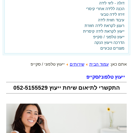
דולה - ליווי לידה
הכנה ללידה אחרי קיסרי
ועכשיו את רוצה אחרת?
זירוז לידה טבעי
עיבוד חווית לידה
ברוכה הבאה,
רענון לקראת לידה חוזרת
ייעוץ לקראת לידה קיסרית
הגעת למקום הנכון!
ייעוץ טלפוני / סקייפ
הדרכה וייעוץ הנקה
הצטרפי עכשיו לאתר וקבלי את
מוצרים טבעיים
המדריך ללידה נרתיקית אחרי קיסרי -
בחינם!!!
אתם כאן:
עמוד הבית
שירותים
ייעוץ טלפוני / סקייפ
ייעוץ טלפוני/סקייפ
התקשרי לתיאום שיחת ייעוץ
052-5155529