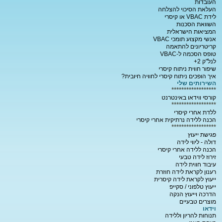
העובדות
העלאת הסיכוי להצלחה
לידת VBAC או קיסרי
השוואת הסכנות
המציאות הישראלית
אנשי מקצוע תומכי VBAC
קריטריונים להתאמה
טופס הסכמה ל-VBAC
לנל"ק 2+
שיפור חווית ניתוח קיסרי
איך הופכים ניתוח קיסרי לחוויה חיובית?
השירותים שלי
******************
קורסי ווידאו באינטרנט
******************
ללדת אחרי קיסרי
הכנה ללידה נרתיקית אחרי קיסרי
******************
פגישת ייעוץ
דולה - ליווי לידה
הכנה ללידה אחרי קיסרי
זירוז לידה טבעי
עיבוד חווית לידה
רענון לקראת לידה חוזרת
ייעוץ לקראת לידה קיסרית
ייעוץ טלפוני / סקייפ
הדרכה וייעוץ הנקה
מוצרים טבעיים
וידאו
תנוחות להריון וללידה