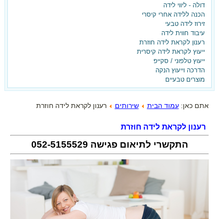
דולה - ליווי לידה
הכנה ללידה אחרי קיסרי
ועכשיו את רוצה אחרת?
זירוז לידה טבעי
עיבוד חווית לידה
ברוכה הבאה,
רענון לקראת לידה חוזרת
ייעוץ לקראת לידה קיסרית
הגעת למקום הנכון!
ייעוץ טלפוני / סקייפ
הדרכה וייעוץ הנקה
הצטרפי עכשיו לאתר וקבלי את
מוצרים טבעיים
המדריך ללידה נרתיקית אחרי קיסרי -
בחינם!!!
אתם כאן:
עמוד הבית
שירותים
רענון לקראת לידה חוזרת
רענון לקראת לידה חוזרת
התקשרי לתיאום פגישה
052-5155529