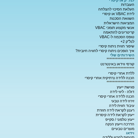
לנל"ק או קיסרי
העובדות
העלאת הסיכוי להצלחה
לידת VBAC או קיסרי
השוואת הסכנות
המציאות הישראלית
אנשי מקצוע תומכי VBAC
קריטריונים להתאמה
טופס הסכמה ל-VBAC
לנל"ק 2+
שיפור חווית ניתוח קיסרי
איך הופכים ניתוח קיסרי לחוויה חיובית?
השירותים שלי
******************
קורסי ווידאו באינטרנט
******************
ללדת אחרי קיסרי
הכנה ללידה נרתיקית אחרי קיסרי
******************
פגישת ייעוץ
דולה - ליווי לידה
הכנה ללידה אחרי קיסרי
זירוז לידה טבעי
עיבוד חווית לידה
רענון לקראת לידה חוזרת
ייעוץ לקראת לידה קיסרית
ייעוץ טלפוני / סקייפ
הדרכה וייעוץ הנקה
מוצרים טבעיים
וידאו
תנוחות להריון וללידה