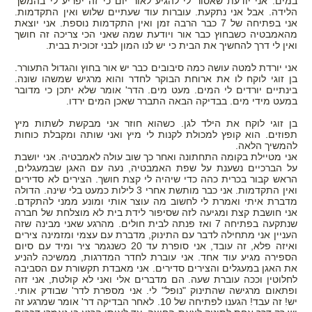
במים. אני יודעת שאסור לי להגיע לאור יום כי זה יפריע לי בהמשך
הלידה. אבל אני נתקעת. עוברות עוד שעתיים שלוש ואין התקדמות.
אני בפתיחה של 7 כבר הרבה זמן ואין התקדמות נוספת. אני יוצאת
מהאמבטיה כשבחוץ כבר אור ויודעת שמה שאני הכי צריכה זה חושך
ואין לי דרך להחשיך את הבית כי יש לנו המון לבני זכוכית בבית.
אני יורדת למטה עושה כמה סיבובים כבר יש אור בחוץ והגדול התעורר.
בן זוגי לוקח לו את ארוחת הבוקר לחדר והוא מרגיש שמשהו שונה.
בינתיים יורדים לי המים. מעט מים. הדר' אומר שלא יתכן כי מדובר
במעט מידי מים. בבדיקה הבאה התברר שאכן המים ירדו.
בן זוגי לוקח את הילד לגן. כשהוא חוזר אני מבקשת לשתות מיץ
תפוזים. הוא קופץ למכולת לקנות לי מיץ ואני שותה ומקבלת כוחות
להמשיך הלאה.
אני מטיילת בקומה התחתונה ואחר כך שוב עולה לאמבטיה. אני יושבת
על הברכיים נשענת על שפת האמבטיה, נעה עם האגן שבמעגלים,
הראש קבור בכרית כהה כדי שיהיה לי קצת חושך. הצירים לא סדירים
ואין התקדמות. אני כבר מותשת אחרי 3 לילות כמעט בלי שינה. הדולה
מדברת איתי ואמרת לי לחשוב מה עוצר אותי ומונע ממני להתקדם.
אני חושבת קצת ומגיעה לזה שסיפור לידת בית לא מוצלחת של חברה
שנתקעה בפתיחה 7 ואז פנתה לבית חולים. מהרגע שאני מבינה שזה
העניין אני מתחילה לדבר עם התינוק, מדברת עם עצמי ומזמינה צירים
ואיזה פלא, זה עובד, אני סופרת עד 20 כשנגמר ציר ומיד עם סיום
הספירה מגיע עוד אחד. אני עוברת לחדר המדרגות, ממשיכה להניע
את האגן במעגלים והצירים סדירים. אני מאבדת תקשורת עם הסביבה
לחלוטין וככה עוברת שעה. הם מדברים אלי ואני לא קולטת, אני זזה
ופתאום מרגישה שהתינוק "נופל" לי. אני מספרת לדר' שבודק אותי.
יש! זה עבד! הגענו לפתיחה של 10. לאחר הבדיקה דר' אומר שמרגע זה