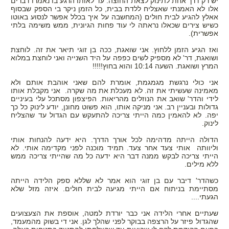
יש רק דרך אחת לתינוק לצאת החוצה. עד לאותו הרגע בו נאמרו דברים
אלו לא האמנתי שאצליח ללדת בבית, כל הזמן ניקר בי הספק שבסוף
אאלץ להגיע לבית חולים (המחשבה על איך בכלל אפשר לנסוע באוטו
כשיש צירים שכאלו נראתה לי עוד פחות הגיונית, ממש משימה בלתי
אפשרית).
ואז הגיע הזמן ללחוץ. אני שואגת, ככה בן זוגי תיאר את זה. לוחצת
ושואגת, דר' לא מספיק לשים כפפה על היד השנייה ואני לוחצת במלוא
המרץ ושואגת. השעה 10:14 והוא בחוץ!!!!!
אני כולי נרגשת מגמגמת, אומרת להם שאני אוהבת אותם ולא
מאמינה שעשיתי את זה. לא מעכלת את מה שקרה. אני מקבלת אותו
לידי והדר' שואב את הנוזלים מהריאות. הפיצפון מסתכל עלי בעיניים
גדולות ובעניין רב. אני מניקה אותו, הוא פשוט מחונן, יודע לינוק כל כך
יפה. לא להאמין כמה הייתי צריכה להתעקש עם הגדול עד שהצליח
לינוק.
הדולה הייתה מדהימה לכל אורך הדרך. היא ידעה להנחות אותי
וליוותה אותי צעד אחר צעד. תמיד מוכנה לפני מקדימה אותי. לא
הייתי צריכה לבקש ממנה דבר היא ידעה כל מה שהייתי צריכה ממש
ללא מילים.
כשהדר' דיבר עם בן זוגי הוא אמר לא שללא ספק הלידה הייתה
מסתיימת בניתוח אם הייתי מגיעה לבית חולים. איזה מזל שלא
הגעתי....
שעתיים אחרי הלידה אני כבר יורדת למטה, אוספת את הצעצועים
שהגדול פיזר על הרצפה בבוקר לפני שהלך לגן. אני די בשוק מהמעמד,