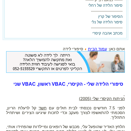
סיפור הלידה של רחלי
---------------------------
הסיפור של קרין
סיפור הלידה של נלי
---------------------------
מכתב אהבה קיסרי
אתם כאן:
עמוד הבית
סיפורי לידה
בלידה הקודמת ילדת בקיסרי
ועכשיו את רוצה אחרת?
סיפורי הלידה שלי - הקיסרי, VBAC ראשון, VBAC שני
ברוכה הבאה,
הניתוח הקיסרי שלי (2005)
הגעת למקום הנכון!
לפני 7.5 חודשים נכנסתי לבית חולים עם
חשד
קל לרעלת הריון,
הסכמתי להתאשפז לצורך מעקב וכדי לחכות שיגיעו הצירים ושיתחיל
התהליך.
הצטרפי עכשיו לאתר וקבלי את
הלחץ האדיר שהופעל עלי, מכבש של רופאים ומיילדות שהפחידו אותי,
המדריך ללידה נרתיקית אחרי קיסרי -