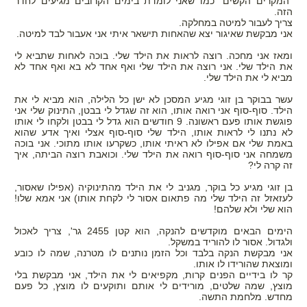
"המקרים הקשים" כמו שאני לומדת בימים הקרובים מגיעים לחדר
הזה.
צריך לעבור למיטה במחלקה.
אני מבקשת שאיגור יצא שהאחות תישאר איתי אני אעבור לבד למיטה.
ומאז אני מחכה. רוצה לראות את הילד שלי. בוכה לאחות שתביא לי
את הילד שלי. אני רוצה את הילד שלי ואף אחד לא בא ואף אחד לא
מביא לי את הילד שלי.
עשר בבוקר בן זוגי מגיע המסכן לא ישן כל הלילה, הוא מביא לי את
הילד. סוף-סוף אני רואה אותו, הוא זה שגדל לי בבטן, התינוק שלי אני
פוגשת אותו פעם ראשונה. 9 חודשים הוא גדל לי בבטן ולקחו לי אותו
לא נתנו לי לראות אותו, הילד שלי סוף-סוף אצלי ואיך אדע שהוא
באמת שלי אם אפילו לא ראיתי אותו, כשקרעו אותו מתוכי. אני בוכה
משמחה אני סוף-סוף רואה את הילד שלי. וכואבת רוצה הביתה, איך
זה קרה לי?
בן זוגי מגיע כל בוקר, מגניב לי את הילד מהתינוקיה (אפילו שאסור,
לעזאזל זה הילד שלי מה פתאום אסור לי לקחת אותו) אני אמא שלו!
הוא שלי ולא שלהם!
הימים הבאים מוקדשים להנקה, הוא קטן 2455 גר', צריך לאכול
ולגדול. אסור לו להוריד במשקל.
אני מבקשת הנקה בלבד וכל הזמן נותנים לו מטרנה, שמה לו כובע
ומוצאת שהורידו לו אותו.
קר לו בידיים הפנים קרות, מקפיאים לי את הילד, אני מבקשת בלי
מוצץ, שמה שלטים, מורידים לי אותם ותוקעים לו מוצץ, כל פעם
מחדש. מלחמת התשה.