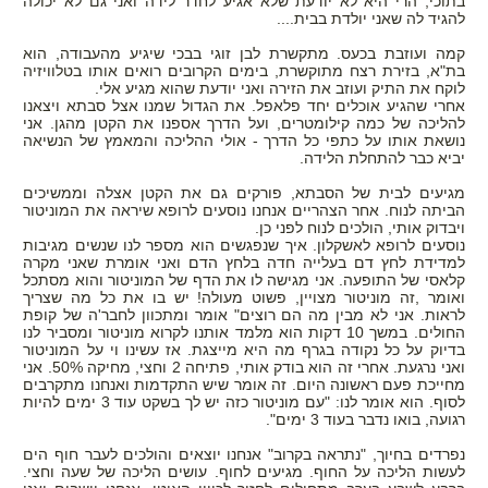
בתוכי, הרי היא לא יודעת שלא אגיע לחדר לידה ואני גם לא יכולה
להגיד לה שאני יולדת בבית....
קמה ועוזבת בכעס. מתקשרת לבן זוגי בבכי שיגיע מהעבודה, הוא
בת"א, בזירת רצח מתוקשרת, בימים הקרובים רואים אותו בטלוויזיה
לוקח את התיק ועוזב את הזירה ואני יודעת שהוא מגיע אלי.
אחרי שהגיע אוכלים יחד פלאפל. את הגדול שמנו אצל סבתא ויצאנו
להליכה של כמה קילומטרים, ועל הדרך אספנו את הקטן מהגן. אני
נושאת אותו על כתפי כל הדרך - אולי ההליכה והמאמץ של הנשיאה
יביא כבר להתחלת הלידה.
מגיעים לבית של הסבתא, פורקים גם את הקטן אצלה וממשיכים
הביתה לנוח. אחר הצהריים אנחנו נוסעים לרופא שיראה את המוניטור
ויבדוק אותי, הולכים לנוח לפני כן.
נוסעים לרופא לאשקלון. איך שנפגשים הוא מספר לנו שנשים מגיבות
למדידת לחץ דם בעלייה חדה בלחץ הדם ואני אומרת שאני מקרה
קלאסי של התופעה. אני מגישה לו את הדף של המוניטור והוא מסתכל
ואומר ,זה מוניטור מצויין, פשוט מעולה! יש בו את כל מה שצריך
לראות. אני לא מבין מה הם רוצים" אומר ומתכוון לחבר'ה של קופת
החולים. במשך 10 דקות הוא מלמד אותנו לקרוא מוניטור ומסביר לנו
בדיוק על כל נקודה בגרף מה היא מייצגת. אז עשינו וי על המוניטור
ואני נרגעת. אחרי זה הוא בודק אותי, פתיחה 2 וחצי, מחיקה 50%. אני
מחייכת פעם ראשונה היום. זה אומר שיש התקדמות ואנחנו מתקרבים
לסוף. הוא אומר לנו: "עם מוניטור כזה יש לך בשקט עוד 3 ימים להיות
רגועה, בואו נדבר בעוד 3 ימים".
נפרדים בחיוך, "נתראה בקרוב" אנחנו יוצאים והולכים לעבר חוף הים
לעשות הליכה על החוף. מגיעים לחוף. עושים הליכה של שעה וחצי.