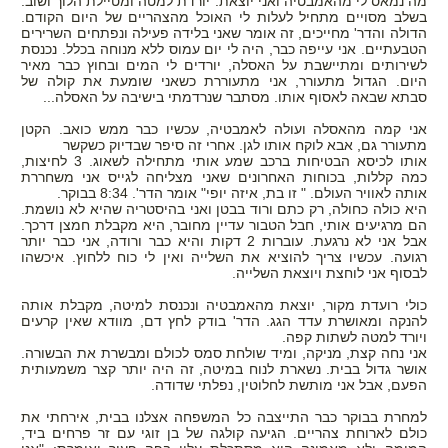
מה נמאס לי מהאמבטיה ואני יוצאת. יורדת למטה ומטיילת הלוך ושוב.
בשלב מסויים מתחיל לעלות לי האוכל מהצהריים של היום הקודם.
הדולה והדר' מחייכים, זה אומר שאני בלידה פעילה ונפתחים השרירים
הטבעתיים. אני עייפה כבר, היה לי יום עמוס ללא מנוחה בכלל. נכנסת
לשירותים ומתיישבת על האסלה, יורדים לי המים ובחוץ כבר מאיר
היום. הגדול מתעורר, אני מתעוררת כשאני שומעת את קולה של
סבתא שבאה לאסוף אותו. מסתבר שנרדמתי בישיבה על האסלה...
אני קמה מהאסלה ועולה לאמבטיה, עכשיו כבר ממש כואב. הקטן
מתעורר גם, אבא לוקח אותו לגן. אחרי זה סיפר שבדיוק כשקשר
אותו לכיסא הבטיחות ברכב שמע אותי מתחילה לשאוג. 3 לחיצות,
כמה קללות, בכוחות האחרונים שאני מצליחה לגייס אני משחררת
אותה לאוויר העולם. " זו בת, איזה יופי" אומר הדר'. 8:34 בבוקר.
היא כולה כחולה, רק כתם ורוד בבטן ואני בהיסטריה שהיא לא נושמת.
הם מרגיעים אותי, חבל הטבור עדיין מחובר, היא מקבלת חמצן דרכך.
אבל אני לא נרגעת. עוברות 2 דקות והיא כבר ורודה, אני כבר יותר
רגועה. עכשיו צריך להוציא את השלייה ואין לי כוח ללחוץ. איכשהו
לבסוף אני לוחצת ויוצאת השלייה.
כולי רועדת מקור, יוצאת מהאמבטיה ונכנסת למיטה, מקבלת אותה
להנקה ומאושרת עדד הגג. הדר' בודק לחץ דם, מוודא שאין קרעים
ויורד למטה לשתות קפה.
אני נחה קצת, מניקה, ומיד שולחת סמס לכולם ומבשרת את הבשורה.
אושר גדול בבית. נשארת לנוח במיטה, זה היה יותר קצר משמעותית
הפעם, אבל אני מותשת לחלוטין, נפלתי שדודה.
למחרת בבוקר כבר התייצבה כל המשפחה אצלנו בבית, אירחתי את
כולם לארוחת צהריים. הגיעה קולגה של בן זוגי עם זר פרחים ביד,