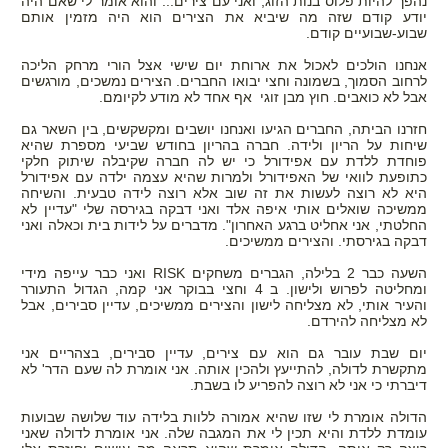
נהפך להיות פלוס בנות הזוג, ואני עם צירים... והוא אומר לי שאם היה
יודע קודם שזה מה שיביא את הצירים הוא היה מזמין אותם
שבוע-שבועיים קודם.
אנחנו הולכים לאכול את ארוחת יום שישי אצל הורי מרחק הליכה
לרחוב הסמוך, בשמונה וחצי יבואו החברים. הצירים נמשכים, מורגשים
אבל לא כואבים. חוץ מבן זוגי אף אחד לא מודע לקיומם.
חזרנו הביתה, החברים הגיעו ואנחנו יושבים ומקשקשים, בין השאר גם
שיחות על הריון ולידה. חברה בהריון בחודש שביעי מספרת שהיא
פוחדת ללדת עם אפידורל כי יש לה חברה שקיבלה שיתוק חלקי
כתופעת לוואי של האפידורל ולמרות שהיא עצמה ילדה עם אפידורל
היא לא רוצה לעשות את זה שוב אלא רוצה לידה טבעית. והשיחה
ממשיכה שואלים אותי איפה אלד ואני דבקה בגירסה שלי "עדיין לא
החלטתי, אני אחליט ברגע האחרון". מדברים על לידות בית וכאלה ואני
דבקה בגירסתי. והצירים ממשיכים.
השעה כבר 2 בלילה, הגברים משחקים RISK ואני כבר עייפה מידי
ומחליטה לפרוש ולישון. ב 4 וחצי בבוקר אני קמה, הגדול התעורר
והעיר אותי, לא מצליחה לישון והצירים ממשיכים, עדיין סבירים, אבל
לא מצליחה להירדם.
יום שבת עובר גם הוא עם צירים, עדיין סבירים, בצהריים אני
מתקשרת לדולה, להתייעץ ולהכין אותה. אני אומרת לה שעם הדר' לא
דיברתי כי אני לא רוצה להפריע לו בשבת.
הדולה אומרת לי שזו שהיא אמורה ללוות בלידה עוד שלושה שבועות
עומדת ללדת והיא תכין לי את המגבה שלה. אני אומרת לדולה שאני