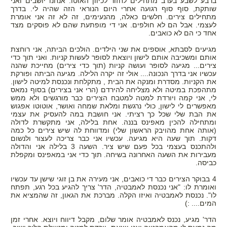
ברבע לשבע בערב מתחילים לחזור לכיוון האוטו. אנחנו יושבים ואני
שותקת, סוף סוף רגועה אחרי היום הנוראי הזה שהיה לי. בדרך
מתחילים צירים. חלשים כאלה, מהנעימים, זה לא זה אני אומרת
לעצמי. אבל הם לא חולפים. אני די מופתעת שהם לא פוסקים מצד
אחד כי הם לא כואבים.
מגיעים לסבתא, אוספים את שני הילדים. הולכים הביתה, אני רוחצת
אותם ומשכיבה אותם לישון ויוצאת לסופר לעשות קניות. ואני תוך כדי
צירים... מגיעה לסופר ועושה קניות (תוך כדי צירים) מחייכת שהנה
עכשיו אני בדרך הנכונה.... אולי זה יקרה הלילה. מגיעה הביתה ופורקת
את הקניות. מסדרת ומנקה את הבית , מתקלחת ונכנסת למיטה לישון.
מתהפכת במיטה ולא מצליחה להירדם (הרי אני בצירים) בסוף נמאס
לי, אני קמה ויורדת למטה למטבח הצירים כבר מורגשים ולא ממש
מאפשרים לי לישון, כולי נרגשת ומלאת שמחה ואושר, אוטוטו אפגוש
את הבת שלי שכל כך רציתי. אני חושבת במה להעסיק את עצמי
ומתחילה להכין מאפינס בננה. אחת בלילה, אני מתקשרת לדולה
(אותה אחת מהויבק הראשון שלי) ומדווחת לה שיש צירים כל כמה
דקות. תוך שעה היא מגיעה. עכשיו אני כבר צריכה לעצור ולנשום
ולהתכנס בעצמי בכל פעם שיש ציר. השעה 3 בלילה אני והדולה
מעבירות את השעה האחרונה בשיחה. תוך כדי אני במאפינס ומקפלת
כביסה.
4 בבוקר הצירים כבר די כואבים, אני מעירה את בן זוגי שישן עד עכשיו
ואומרת לו: "אני נכנסת לאמבטיה, הדר' צריך להגיע בכל רגע, תפתח
לו". נכנסת לאמבטיה ואיזו הקלה. מברכת את הגאון, זה שהמציא את
המים.... :)
הדר' מגיע, נכנס לאמבטיה אומר שלום, מקבל דיווח ויוצא. אחרי זמן