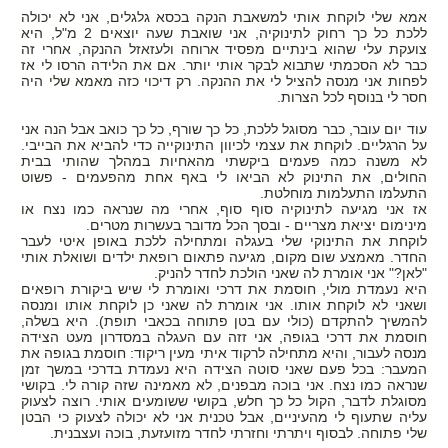
אמא שלי לוקחת אותי למשאבת הנקה בכסא גלגלים, אני לא יכולה
ללכת כל כך רחוק לתינוקיה, אני שואבת שעה יוצאים 2 מ"ל, היא
צועקת עלי שהוא בינתיים מפסיד ארוחה ולעזאזל ההנקה, אחרי זה
כבר לא הסכמתי שתבוא לבקר אותי יותר. אם את הלידה הרסו לי אז
לפחות אני מנסה להציל לי את ההנקה. רק דיכוי כזה מאמא שלי היה
חסר לי בנוסף לכל הצרות.
עוד יום עובר, כבר מסוגל ללכת, כל כך שורף, כל כך כואב אבל הנה אני
על הרגליים. לוקחת את עצמי לכיוון התינוקייה כדי להביא את הבייבי.
לא משנה כמה פעמים ביקשתי מהאחיות במהלך שהותי בבית
החולים, את התינוק לא הביאו לי באף אחת מהפעמים - פשוט
התעלמו התעלמות מוחלטת.
אז אני מגיעה לתינוקיה סוף סוף, אחרי מה שנראה כמו נצח או
מינימום יציאת מצריים - ובסך הכל מדובר בעשרות מטרים.
לוקחת את התינוקי שלי בעגלה ומתחילה ללכת באופן איטי לעבר
החדר. מאמצע שום מקום, מגיעה פתאום רופאת ילדים ושואלת אותי
"לאן?" אני אומרת לה שאני הולכת לחדר להניק.
היא נעמדת מולי, חוסמת את דרכי ואומרת לי שיש ביקורת רופאים
ושאני לא לוקחת אותו. אני אומרת לה שאני כן לוקחת אותו ומנסה
להמשיך להתקדם (כולי עם בטן פתוחה בכאבי תופת). היא בשלה,
חוסמת את דרכי בגופה, אני זזה עם העגלה במסדרון מעט הצידה
מנסה לעבור, והיא מתחילה לרקוד איתי מעין ריקוד: חוסמת בגופה את
המעבר: בכל פעם שאני סוטה הצידה היא נעמדת בדרכי במשך זמן
שנראה כמו נצח. אני בוכה מבפנים, לא מאמינה שזה קורה לי. בקושי
מסוגלת לדבר, הקול כל כך חלש, בקושי ששומעים אותי. רוצה לצעוק
עליה שתעוף לי מהעיניים, אבל טכנית אני לא יכולה לצעוק כי הבטן
שלי פתוחה. לבסוף ויתרתי וחזרתי לחדר מזועזעת, בוכה ועצבנית.