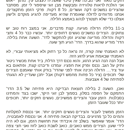
חזקים מאוד ואני מבינה שאין סיכוי שאצליח לעצום עין. מתוך ייאוש
אני הולכת לראות טלוויזיה ומבקשת מבן זוגי שיספור לי זמן. מסתבר
שהצירים נמשכים דקה ועשרים, כל 8 דקות. פרקי הזמן מתקצרים.
אנחנו מדווחים לדולה שאומרת שהיא מעדיפה להגיע מוקדם ולישון
אצלנו כדי שלא תצטרך לנהוג באמצע הלילה.
ב-11 בלילה הדולה מגיעה. קצת מדברים, אני במצב רוח טוב יש
צחוקים. הצירים נמשכים נעשים דחופים יותר. עכשיו כבר כל 4 וחצי
דקות והדולה מודיעה שהגיע זמן להתקשר לדר'. השעה אחת בלילה.
הדר' מודיע שהוא בדרך. הדר' הגיע תוך שעה.
לא האמנתי שזה קורה, זה נראה כל כך רחוק ולא מציאותי עבורי, לא
האמנתי שבאמת אגיע לרגע הזה.
אבל הנה הנה הגיע הרגע, והוא נכנס דרך הדלת, ביד אחת מכשיר ניטור
ותיק על הגב. נכנס ופרק את חפציו. עמדנו ודיברנו קצת, ופתאום בא
עוד ציר.... הדולה הכינה אותי לפני שהדר' בודק אותי שאמנם הצירים
שלי תכופים (ציר כל פחות מחמש דקות) אבל יתכן שעדיין לא הגעתי
לפתיחה של 4 אצבעות.
ואכן, השעה 2 בלילה תוצאת הבדיקה היא פתיחה של 3.5 הדר'
התמקם על הספה בסלון, בסמוך לבן זוגי היקר, ישבו בצד והמתינו
בסבלנות. הזמן עובר והצירים ממשיכים, נעשים חזקים יותר, תכופים
יותר ככל שעובר הזמן.
הזמן ממשיך לעבור והצירים נעשים חזקים יותר. אני נכנסת למקלחת
והמים כל כך מרגיעים. בבדיקה הבאה פתיחה 4. אני נכנסת לאמבטיה,
הדר' אומר שאפשר. בשלב זה איבדתי את תחושת הזמן, וגם לא היה
לידי שעון. הצירים ממש כואבים, כואב לשבת כואב לזוז ואני חצי צפה