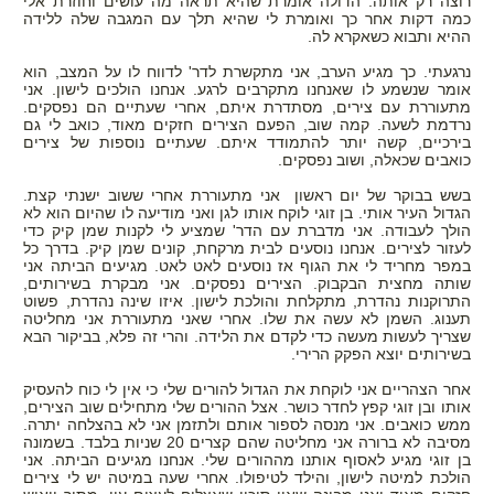
רוצה רק אותה. הדולה אומרת שהיא תראה מה עושים וחוזרת אלי
כמה דקות אחר כך ואומרת לי שהיא תלך עם המגבה שלה ללידה
ההיא ותבוא כשאקרא לה.
נרגעתי. כך מגיע הערב, אני מתקשרת לדר' לדווח לו על המצב, הוא
אומר שנשמע לו שאנחנו מתקרבים לרגע. אנחנו הולכים לישון. אני
מתעוררת עם צירים, מסתדרת איתם, אחרי שעתיים הם נפסקים.
נרדמת לשעה. קמה שוב, הפעם הצירים חזקים מאוד, כואב לי גם
בירכיים, קשה יותר להתמודד איתם. שעתיים נוספות של צירים
כואבים שכאלה, ושוב נפסקים.
בשש בבוקר של יום ראשון אני מתעוררת אחרי ששוב ישנתי קצת.
הגדול העיר אותי. בן זוגי לוקח אותו לגן ואני מודיעה לו שהיום הוא לא
הולך לעבודה. אני מדברת עם הדר' שמציע לי לקנות שמן קיק כדי
לעזור לצירים. אנחנו נוסעים לבית מרקחת, קונים שמן קיק. בדרך כל
במפר מחריד לי את הגוף אז נוסעים לאט לאט. מגיעים הביתה אני
שותה מחצית הבקבוק. הצירים נפסקים. אני מבקרת בשירותים,
התרוקנות נהדרת, מתקלחת והולכת לישון. איזו שינה נהדרת, פשוט
תענוג. השמן לא עשה את שלו. אחרי שאני מתעוררת אני מחליטה
שצריך לעשות מעשה כדי לקדם את הלידה. והרי זה פלא, בביקור הבא
בשירותים יוצא הפקק הרירי.
אחר הצהריים אני לוקחת את הגדול להורים שלי כי אין לי כוח להעסיק
אותו ובן זוגי קפץ לחדר כושר. אצל ההורים שלי מתחילים שוב הצירים,
ממש כואבים. אני מנסה לספור אותם ולתזמן אני לא בהצלחה יתרה.
מסיבה לא ברורה אני מחליטה שהם קצרים 20 שניות בלבד. בשמונה
בן זוגי מגיע לאסוף אותנו מההורים שלי. אנחנו מגיעים הביתה. אני
הולכת למיטה לישון, והילד לטיפולו. אחרי שעה במיטה יש לי צירים