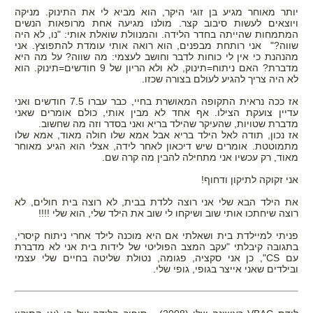
יותר מאוחר מגיע בן זוגי היקר, הוא מביא לי את התינוק. מניקה
ויוצאים לעשות סיבוב קצר. מולנו מגיעה אחת מרופאות הנשים
המתמחות שהייתה בחדר הלידה. והמנוולת שואלת אותי: "נו, לא היה
שווה?" אני רותחת מבפנים, הוא רואה אותי עומדת להתפוצץ. אני
מהנהנת כי אין לי כוחות לדבר וחושב לעצמי: מה שווה? על מה היא
מדברת? האם ניתוח=תינוק, לא ולא הריון של 9 חודשים=תינוק. הוא
לא היה צריך להגיע לעולם בצורה שכזו.
אז ככה נראית התקופה המאושרת בחיי, כבר עברו 7.5 חודשים ואני
עדיין צועקת הצילו. אף אחד לא מבין אותי, כולם אומרים שאני
מדברת שטויות, שהעיקר שהילד בריא ואני בסדר וזה מה שחשוב.
אז נכון, תודה לאל הילד בריא אבל אמא שלו חולה מאוד, אמא שלו
מתמוטטת. אומרים שיש דיכאון לאחר לידה, אצלי הוא הגיע מאוחר
מאוד, רק עכשיו אני מתחילה להבין מה קרה שם.
אני זקוקה לתיקון ודחוף!
את הילד הבא שלי אני רוצה ללדת בבית, לא רוצה בית חולים, לא
רוצה שיחתכו אותי שוב ושיקחו לי שוב את הילד שלי, הוא שלי !!!!
פניתי למיילדת בית ושאלתי אם היא מוכנה לילד אחרי ניתוח קיסרי,
בתגובה קיבלתי "עקב המצב הפוליטי של לידות בית אני לא מדברת
עם
CS"
, כן אני סקציה, פגומה, נטולת שליטה בחיים שלי עצמי
ובילדים שאני אייצר בגופי, גופי שלי.