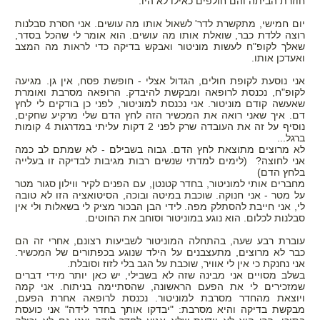
חוזרת הביתה והם חולפים כאילו לא היו.
יום חמישי, מתקשרת לדר' לשאול אותו מה עושים. אני חסרת סבלנות
רוצה ללדת כבר, שואלת אותו מה עושים. הוא אומר לי שהכל בסדר,
שאלך לקופ"ח לעשות מוניטור ואבקש בדיקה כדי לראות מה המצב
ואעדכן אותו.
אני נוסעת לקופת חולים, הגדול אצלי - חופשת פסח, אין גן. מגיעה
לקופ"ח, נכנסת לרופאה ומבקשת להיבדק. הרופאה מסרבת ואומרת
שאעשה קודם מוניטור. אני נכנסת למוניטור, לפני כן בודקים לי לחץ
דם. איך שאני רואה את המכשיר הזה לחץ הדם שלי מרקיע שחקים,
נוסיף על זה את העובדה שרק לפני 2 דקות עליתי במדרגות 4 קומות
ברגל...
לא מרוצים מתוצאת לחץ הדם. גבוה בשבילם - לא שמתם לב כמה
אני לחוצה? (לימים למדתי שנשים רבות מגיבות לבדיקה זו בעלייה
בלחץ הדם)
מחברים אותי למוניטור, בחדר קטנטן, עם הפנים לקיר ווילון סגור מטר
על מטר - אני חנוקה. שוכבת במיטה ובוכה, הסיטואציה הזו לא טובה
לי, אני חייבת להסתלק מפה. לידי הבן הבכור מציק לי בשאלות ולי אין
סבלנות לכלום. הוא נוגע במוניטור וסוחב את החוטים.
עוברת רבע שעה, בהתחלה המוניטור לשביעות רצונם, אחרי זה הם
כבר לא מרוצים, מתעצבנים על הילד שנוגע בכפתורים של המכשיר.
אני נחנקת כי אין לי אוויר, שוכבת על הגב בלי לזוז וסובלת.
בשלב מסויים אני מבינה שזה לא בשבילי, יש כאן יותר מידי דברים
שמזכירים לי את הפעם הראשונה, שהסתיימה בניתוח. אני קמה
ויוצאת מהחדר מסרבת למוניטור. נכנסת לרופאה אחרת הפעם,
מבקשת בדיקה והיא מסרבת: "יבדקו אותך בחדר לידה" אני כועסת