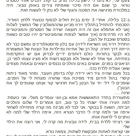
צעקו עלי, לא נתנו לי לישון בלילה מרוב בדיקות. הכניס אותי לסטרס
בחינם!!!
נוראי. כך שגם אם היה סיכוי שאפתח צירים באופן טבעי, חיה
במלכודת מרגישה את הסכנה והגוף שלי לא נתן לי לעשות זאת.
ב-12 בלילה, אחרי 3 ימים בבית חולים לבסוף נכנעתי ללחץ האדיר,
הסכמתי להתחיל בתהליך זירוז מכיוון שההמוגלובין שלי המשיך לעלות
(אני לא אתפלא אם זה היה תוצאה ישירה של הסטרס) והמוניטורים
לא היו מדהימים (איך אפשר לצפות שהמוניטורים יהיו טובים כשאת
בסטרס שוכבת על הגב).
התחיל זירוז (או השראת לידה) עם בלון פרוסטגלנדינים ומשם כבר לא
הייתה דרך חזרה. קהל רב של אחיות ומיילדות וכל הצוות של המשמרת
בא לבקר בתורות.
כולם דוחפים ידיים לבדוק אם יש התקדמות
בפתיחה, אף אחד לא שואל ולא מבקש רשות ולא מציג עצמו לפני כן,
הניאונים בפנים, אנשים באים והולכים נכנסים ויוצאים ובאמת מצפים
שאני אצליח ללדת ככה....
בכל פעם שהיה ציר ראו ירידה קלה בדופק העובר, ומהר מאוד ניתוח
קיסרי בהול חירום מיד
מסיכת גומי שחורה מונחת לי על הפנים,
שופכים לי דלי יוד על הבטן ("את תרגישי קור אנחנו שוטפים לך את
הבטן").
שינה .....
מתעוררת בחדר התאוששות אמא ובן-זוגי עומדים מעלי, אני כועסת.
למה העירו אותי ישנתי כל כך טוב, הם אומרים לי שלום והולכים
הביתה, השעה 5 בבוקר. אני לבד לא מבינה מה קורה
מתחילה לשחזר
איפה אני ולמה קרה לי הדבר הנורא הזה, איפה הילד שלי למה לא
נותנים לי לראות אותו.
אני רציתי ללדת בבית, לידה טבעית מה קרה לי, אני רוצה את הילד
שלי.
אני קוראת לאחות ומבקשת לשתות, צמאה נורא.