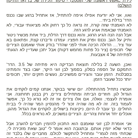
לידת VBAC ראשונה שלי (2008) - סיפור הלידה של בן (או התיקון
הושלם)
ואוו, אני לא יודעת אפילו איפה להתחיל, אז אתחיל ברגע שבו נכנס
הדר' בדלת ביתי...
לא האמנתי שזה קורה, זה נראה כל כך רחוק ולא מציאותי עבורי, לא
האמנתי שבאמת אגיע לרגע הזה.
אבל הנה הנה הגיע הרגע, והוא נכנס דרך הדלת, ביד אחת מכשיר ניטור
ותיק על הגב. נכנס ופרק את חפציו. עמדנו ודיברנו קצת, ופתאום בא
עוד ציר.... הדולה הכינה אותי לפני שהדר' בודק אותי שאמנם הצירים
שלי תכופים (ציר כל פחות מחמש דקות) אבל יתכן שעדיין לא הגעתי
לפתיחה של 4 אצבעות.
ואכן, השעה 2 בלילה תוצאת הבדיקה היא פתיחה של 3.5 .הדר'
התמקם על הספה בסלון, בסמוך לבן זוגי היקר, ישבו בצד והמתינו
בסבלנות. הזמן עובר והצירים ממשיכים, נעשים חזקים יותר, תכופים
יותר ככל שעובר הזמן.
ועכשיו נתחיל מההתחלה. יום שישי בבוקר, אנחנו קמים לוקחים את
הגדול לגן. חוזרים הביתה ומתחילים צירים, רק בבטן תחתונה. אני
אומרת לעצמי, וואלה, אם אלו צירים אז זה לא נורא כל כך, אפשר
לעמוד בזה. זה לא מה שהיה זכור לי מהנסיון המר שהיה לי בבית
החולים. כך עובר לו היום, ניקיונות בישולים, לוקחים את הגדול מהגן,
אוכלים יחד ארוחת צהריים. הצירים נמשכים, לא נוראים בכלל.
אני אומרת לבן זוגי שאמנם הוא התכוון להזמין חברים להערב אבל
כדאי שלא יזמין אותם. ובתגובה הוא אומר לי "טוב שאת מזכירה לי,
שכחתי מזה לגמרי" ומתחיל להתקשר לכולם. מחברים שלו בלבד זה