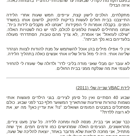
בפעם הקודמת לקח לי שבועות עד שהצלחתי להתנייד בתנוחות כאלה.
איזה הבדל!
מתקלחים, הולכים לישון קצת, עייפים. חמש שעות אחרי הלידה
התייצבנו בבית חולים לעשות בדיקות לתינוק, לרשום אותו במשרד
הפנים. בקבלה אומרות לי הפקידות: "אנחנו לא מקבלים לידות בית".
אנחנו מתחילים לעשות טלפונים לכולם, למי יש כוח לשטויות האלה.
"שילכו לעזאזל" אני אומרת, ,לא צריך מהם טובות, הסתדרתי מעולה
בלעדיהם בוא נלך הביתה".
אין לי אפילו מילים בהן אוכל להשתמש על מנת להודות לצוות הנהדר
שליווה אותי. היה לי מזל גדול שליוו אותי אנשים כאלה בתהליך הלידה.
לא עובר יום מבלי שאני מודה בליבי לדר' ולדולה שלי שעזרו לי להחזיר
לעצמי את מה שנלקח ממני בבית החולים.
לידת VBAC שנייה שלי (2011)
שבוע 40 הסתיים ואין כל סימן לצירים. בגני הילדים פוגשות אותי
נשמות טהורות שיודעות שהתאריך המשוער חלף כבר לפני שבוע. כולם
מסתכלים במבטים המומים ושואלים: "נו? את עדיין כאן? מה יש, את
לא רוצה ללדת?"
כבר שבוע אני בבית, מנסה לנוח ומחכה ללידה. כל ערב מעט צירים,
מהראשונים, הנעימים האלה שמרגישים כמו זרמים חמים. איך שזה
מתחיל, אני מחכה לראות שלא מדובר באחד, יוצאת להליכה של שעה,