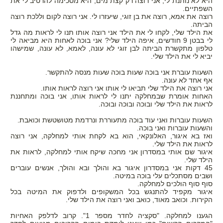
היא לא נותנת לי, אני רוצה רק קצת מים, היא מסכימה להרטיב לי את
השפתיים.
רוצה את אמא, רוצה את בן זוגי, שיעזרו לי. אני רוצה לקום וללכת רוצה
הביתה.
את הילד שלי, לקחו לי את הילד אני רוצה אותו תנו לי לראות מה גדל
לי בבטן 9 חודשים, איפה הילד שלי? אני בוכה לאחות היא מביאה לי
טלפון מתקשרת הביתה לבן זוגי לא עונה, לאמא, לא עונה, שמישהו
יביא לי את הילד שלי.
השעות עוברת אני בוכה שעות בוכה שעות מנסה להתקשר.
אף אחד לא עונה.
אני רוצה את הילד שלי תביאו לי אותו אני רוצה לראות אותו.
האחות אומרת שבמחלקה יתנו לי לראות אותו, אני בוכה ומתחננת
לראות את הילד שלי ובוכה ובוכה ובוכה.
השעות עוברות ואני עוד בוכה מתעוררת ונרדמת מטושטשת וכואבת.
והשעות עוברות ואני בוכה.
ואז בא איגור, האלונקאי, הוא בא לקחת אותי למחלקה, אני רוצה
לראות את הילד שלי.
איגור שם אותי במסדרון אני מחכה שיקח אותי למחלקה, לראות את
הילד שלי.
45 דקות אני במסדרון איגור בא והולך ובא והולך, אנשים עוברים
ושבים מסתכלים עלי בוכה במיטה.
סוף סוף הולכים למחלקה.
איגור מקפיד להתנגש בכל המשקופים ולדפוק את המיטה בכל
הקירות. וכואב מאוד, כואב ואני רוצה את הילד שלי.
הגענו למחלקה. "סקציה לחדר מספר 1". קרוב לדלפק האחיות