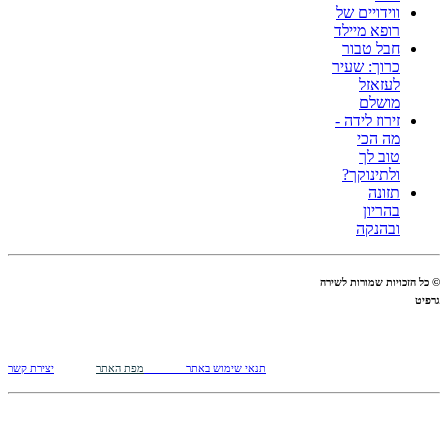
ווידויים של
רופא מיילד
חבל טבור
כרוך: שעיר
לעזאזל
מושלם
זירוז לידה -
מה הכי
טוב לך
ולתינוקך?
תזונה
בהריון
ובהנקה
© כל הזכויות שמורות לשירה
גרפיט
תנאי שימוש באתר
מפת האתר
יצירת קשר