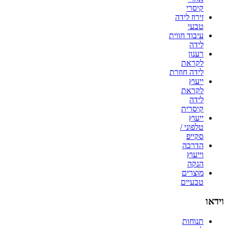
קיסרי
זירוז לידה
טבעי
עיבוד חווית
לידה
רענון
לקראת
לידה חוזרת
ייעוץ
לקראת
לידה
קיסרית
ייעוץ
טלפוני /
סקייפ
הדרכה
וייעוץ
הנקה
מוצרים
טבעיים
וידאו
תנוחות