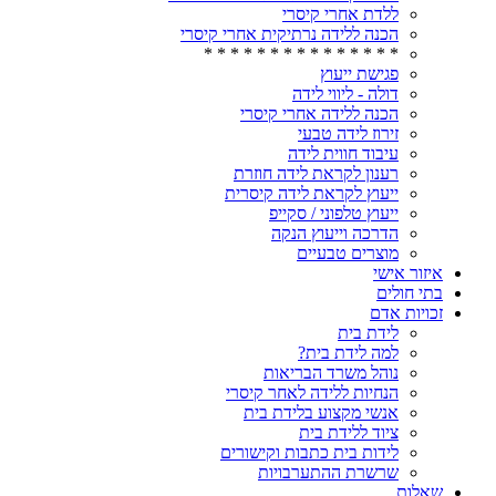
ללדת אחרי קיסרי
הכנה ללידה נרתיקית אחרי קיסרי
* * * * * * * * * * * * * * *
פגישת ייעוץ
דולה - ליווי לידה
הכנה ללידה אחרי קיסרי
זירוז לידה טבעי
עיבוד חווית לידה
רענון לקראת לידה חוזרת
ייעוץ לקראת לידה קיסרית
ייעוץ טלפוני / סקייפ
הדרכה וייעוץ הנקה
מוצרים טבעיים
איזור אישי
בתי חולים
זכויות אדם
לידת בית
למה לידת בית?
נוהל משרד הבריאות
הנחיות ללידה לאחר קיסרי
אנשי מקצוע בלידת בית
ציוד ללידת בית
לידות בית כתבות וקישורים
שרשרת ההתערבויות
שאלות