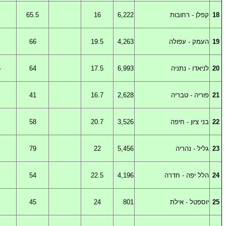
18
קפלן
-
רחובות
6,222
16
65.5
19
העמק
-
עפולה
4,263
19.5
66
20
לניאדו
-
נתניה
6,993
17.5
64
5
21
פוריה
-
טבריה
2,628
16.7
41
22
בני
ציון - חיפה
3,526
20.7
58
23
גליל
-
נהריה
5,456
22
79
24
הלל
יפה - חדרה
4,196
22.5
54
25
יוספטל
-
אילת
801
24
45