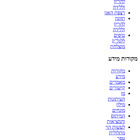
להריון
וללידה
רצפת האגן
תזונה
להריון
וללידה
טיפים
ללנל"ק
מוצלחת
מקורות מידע
מקורות
מידע
מאמרים
קישורים
מן
העיתונות
מילון
מונחים
המיתוס
והמציאות
לעשות הר
מתלולית
עפר