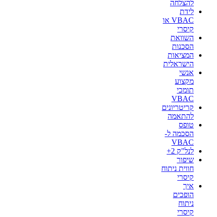
להצלחה
לידת
VBAC או
קיסרי
השוואת
הסכנות
המציאות
הישראלית
אנשי
מקצוע
תומכי
VBAC
קריטריונים
להתאמה
טופס
הסכמה ל-
VBAC
לנל"ק 2+
שיפור
חווית ניתוח
קיסרי
איך
הופכים
ניתוח
קיסרי