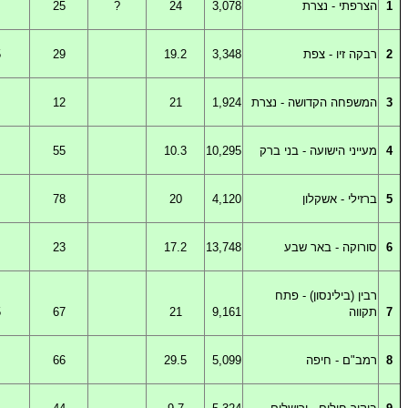
1
הצרפתי
-
נצרת
3,078
24
?
25
2
רבקה
זיו - צפת
3,348
19.2
29
5
3
המשפחה
הקדושה - נצרת
1,924
21
12
4
מעייני
הישועה - בני ברק
10,295
10.3
55
5
ברזילי
-
אשקלון
4,120
20
78
6
סורוקה
-
באר שבע
13,748
17.2
23
רבין
(
בילינסון) - פתח
7
תקווה
9,161
21
67
5
8
רמב
"
ם
-
חיפה
5,099
29.5
66