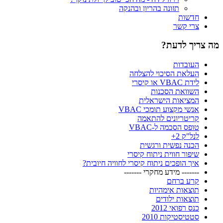
תזונה בהריון ובהנקה
חדשות
צרי קשר
מה צריך לדעת?
העובדות
העלאת הסיכוי להצלחה
לידת VBAC או קיסרי
השוואת הסכנות
המציאות הישראלית
אנשי מקצוע תומכי VBAC
קריטריונים להתאמה
טופס הסכמה ל-VBAC
לנל"ק 2+
הכנה נפשית ורגשית
שיפור חווית ניתוח קיסרי
איך הופכים ניתוח קיסרי לחוויה חיובית?
------- מידע מחקרי -------
קרע ברחם
תוצאות אימהיות
תוצאות ילודים
כנס רפואי 2012
סטטיסטיקות 2010