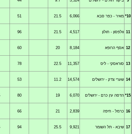
9
ביקור
חולים - ירושלים
5,324
9.7
44
10*
מאיר
-
כפר סבא
6,066
21.5
51
11
וולפסון
-
חולון
4,517
21.5
96
12
אסף
הרופא
8,184
20
60
13
סוראסקי
-
ליס
11,357
22.5
78
14
שערי
צדק - ירושלים
14,574
11.2
53
15*
הדסה
עין כרם - ירושלים
6,070
19
80
5
16
כרמל
-
חיפה
2,839
21
66
17
שיבא
-
תל השומר
9,921
25.5
94
5