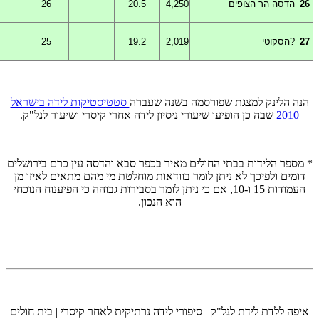
26
הדסה
הר הצופים
4,250
20.5
26
27
?
הסקוטי
2,019
19.2
25
הנה הלינק למצגת שפורסמה בשנה שעברה
סטטיסטיקות לידה בישראל
2010
שבה כן הופיעו שיעורי ניסיון לידה אחרי קיסרי ושיעור לנל"ק.
* מספר הלידות בבתי החולים מאיר בכפר סבא והדסה עין כרם בירושלים
דומים ולפיכך לא ניתן לומר בוודאות מוחלטת מי מהם מתאים לאיזו מן
העמודות 15 ו-10, אם כי ניתן לומר בסבירות גבוהה כי הפיענוח הנוכחי
הוא הנכון.
איפה ללדת לידת לנל"ק | סיפורי לידה נרתיקית לאחר קיסרי | בית חולים