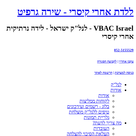
ללדת אחרי קיסרי - שירה גרפיט
VBAC Israel - לנל"ק ישראל - לידה נרתיקית
אחרי קיסרי
052-5155529
עקבו אחריי
|
לקבוצה הסגורה
כניסה למערכת
|
הרשמה לאתר
לנל"ק
אודות
אודות
לקוחות ממליצות
בלוג - רשמים ועידכונים
טיפים ללנל"ק מוצלחת
גלריית תמונות
מה צריך לדעת?
העובדות
העלאת הסיכוי להצלחה