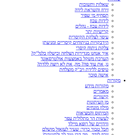
שאלות ותשובות
זירוז והשראת לידה
תסחיף מי שפיר
לידות עכוז
לידות עכוז - נהלים
קרישיות יתר
עיסוי לצלקת הקיסרית
הידבקויות בניתוחים קיסריים ומניעתן
צלקת ניתוח קיסרי
איך אנחנו מגדירות הצלחה וכישלון בלנל"ק?
הערכת משקל באמצעות אולטרסאונד
נו, את עוד פה? מה, את לא רוצה ללדת?
טיפים ללידת ויב"ק מוצלחת
אישה סוכר
מקורות
מקורות מידע
מאמרים
קישורים
מן העיתונות
מילון מונחים
המיתוס והמציאות
לעשות הר מתלולית עפר
ווידויים של רופא מיילד
חבל טבור כרוך: שעיר לעזאזל מושלם
זירוז לידה - מה הכי טוב לך ולתינוקך?