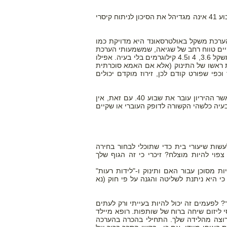
החדשות הטובות הן שנתונים שנאספו ממחקרים רבים מראים כי השראת לידה לאחר שבוע 41 אינה מגדיהל את הסיכון לניתוח קיסרי
הערכת משקל באולטרסאונד היא מדויקת כמו
יים טווח רחב של שגיאה, שמשמעותי הערכת
משקל גבוה יותר ממשקל העובר בפועל. יתרה מכך, נשים רבות יכולות ללדת תינוקות במשקל 3.6, 4 ו4.5 קילוגרמים בלי בעיה. אפילו
ת ראשו של התינוק (אלא אם האמא סוכרתית
וכפי שפורט קודם לכן, זירוז מוקדם יכולים
ניטור העובר באמצעות אולטרסאונד במטרה למדוד כמות מי שפיר מומלץ בדרך כלל כאשר ההיריון עובר את שבוע 40. עם זאת, אין
עיה כלשהי הקשורה לדופק העוברי או שקיים
עשות שיעורי בית כדי שתוכלי לבחור בחירה
וי להיות מוצלח? זיכרי כי זה הגוף שלך
 מסוכן עבור האם ותינוק ו-"לידות רעות"
כי היא ניתנת לשליטה והגנה על פי חוק (נא
לפעמים זה יכול להיות בעייתי ורק לעתים
י ליזום שיחה ברוח של שותפות. רופא מיילד
ומרוצה מהלידה שלך. התחילי בהכרה בהערכה