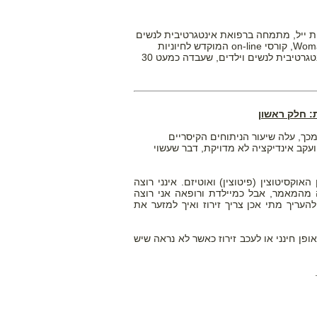
ת ייל, מתמחה ברפואת אינטגרטיבית לנשים
ולילדים, מיילדת, מרפאה בצמחים, סופרת עטורת פרסים, והיוצרת/הבעלים של WomanWise, קורסי on-line המוקדש לחיוניות
ובריאות אופטימלית לנשים ולילדים. מומחית מכובדת בעולם בתחום רפואה בוטנית ואינטגרטיבית לנשים וילדים, שעבדה כמעט 30
: חלק ראשון
כך, עלה שיעור הניתוחים הקיסריים
ועקב אינדיקציה לא מדויקת, דבר שעשוי
וקסיטוצין (פיטוצין) ואוטיזם. אינני רוצה
מהמאמר, אבל כמיילדת ורופאה אני רוצה
העריך מתי אכן צריך זירוז ואיך למזער את
 באופן חינני או לעכב זירוז כאשר לא נראה שיש