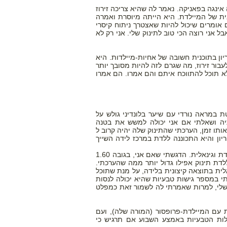
אינגה בפאניקה. נאמר לה שהיא צריכה זירוז
 אולטרסאונד ובבדיקה ידנית של המיילדת. היא הייתה מיוסרת ואמרה
רוז, והם אומרים שיכול להיות שאצטרך ניתוח קיסרי
ל אני רוצה הכי טוב לתינוק שלי. אני רק לא
ון בתוכנית חשובה של אחיות-מיילדות. היא
ור זירוז, מה שגרם לזה להיות מסובך יותר
לא תוכל להתווכח איתם והם אמרו. הם אמרו
ית, בולטת במראה נורדי עם שיער בלונדיני גולש על
יה ושאלתי אם אני יכולה למשש את בטנה
תבסס על הבדיקה ועל ניסיון של 15 שנה כמיילדת באותו זמן, הערכתי שהתינוק שלה יהיה קרוב ל
רות בהריון והיא התכוננה ללדת במרכז לידה השייך
נתנתי לאינגה "שיחת מוטיבציה" והסברתי שמבחינת גודל העובר, היא בהחלט יכולה ללדת וגינאלית. הדגשתי שאם אני, בגובה 1.60
 4 קג' ב- 4 שעות, היא תוכל בקלות ללדת תינוק אפילו גדול יותר ממה שהערכתי.
תן היה לראות עלייה מינימאלית בתוצאה קיצונית בלידה, על מנת שתוכל
 במספר גישות טבעיות שהיא יכולה לנסות
שלי, למרות שאמרתי לה לשמור זאת כמפלט
 עם המיילדת-פרופסור (המורה שלה), ועם
לות הטבעיות באמצע השבוע אם תרגיש כי