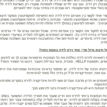
ים שנולדו לאמהות ללא השראת לידה או זירוז, עם ילדים שנולדו לאמהות ש
יבלו רק זירוז, וגם עם ילדים שנולדו לאמהות שעברו רק השראת לידה ללא
 בעלי אופי סוציואקונומי. ראו שבנים היו בסיכוי גבוה יותר לאוטיזם.
טוצין שהוא אוקסיטוצין סינטטי. מבחינה ביולוגית, איתות אוקסיטוצין מש
גניטיבי . חשיפה לפיטוצין במהלך לידה עלולה להיות בעלת השפעה גנטית או א
כים לחקור את הקשר בין אוטיזם וזירוז, שככל הנראה נגרם על ידי גורמים מ
לראות כי העלייה בזירוז לידה ב2- העשורים האחרונים מקבילה לעלייה בש
את לידה מיותרים, יש להתייחס אליו כהתערבות רפואית עם השלכות שעלולות 
לדת.
 תינוק גדול מדי: מתי זירוז לידה באמת נחוץ?
 רפואיות לזירוז לידה כוללות את כל הנסיבות הרפואיות שבהן לך או לתינוק 
ת, פיגור בגדילת העובר, זיהום מי השפיר והפרדות שליה.
חותו הרבה של זירוז לידה, יש מחסור בראיות איכותיות שמוכיחות את היתרונ
עם זאת, האינדיקציות הנ"ל הן בדרך כלל מאוד לגיטימיות.
אומים או הריון מרובה עוברים עשוי להיות אינדיקציה לזירוז במקרים מסוימ
תינוקות.
ל הנוחות היא לא אינדיקציה רפואית ורצוי להימנע מכך.
ת הנפוצות ביותר לזירוז הוא הריון שעבר את תאריך הלידה המשוער. בשלב זה
42-43. מניעת תמותה תוך רחמית של עובר אחד