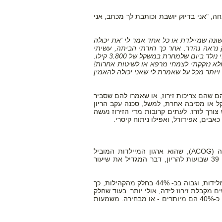
, "אני בדיוק יושבת וכותבת לך מכתב, אני
נה שמיילדת או כל אחד אמר לי 'את יכולה
 נראה נהדר. אחר כך חזרתי הביתה, עשיתי
אמבטיה חמה, נחתי, ונכנסתי ללידה! בכלל לא נזדקקתי לפורמולות הטבעיות. התינוק שלי נולד ביום שלמחרת במשקל של 3.800 קילו.
ל זה באופן טבעי ולא נזקקתי לצמחי מרפא או לשיטות אחרות!
ויותר מכל על שאמרת לי שאני יכולה להאמין
ם שהם צריכות זירוז, או שאמרו להם שסביר
 או מסיבה אחרת, למשל, סכנה עקב הריון
ורך לזרז. לעתים קרובות מדי הזירוז נעשה
אבים, אפידורל, ואפילו ניתוח קיסרי.
כן, חד משמעית, יש זירוזי לידה רבים מדי. הקונגרס האמריקאי למיילדות וגניקולוגיה (ACOG), שהוא ארגון המיילדות המוביל
בארה"ב, מנסה למנוע זירוזים מיותרים ומזיקים - במיוחד כאלה שנעשים לפני שמלאו 39 שבועות להריון, דבר המגדיל את שיעור
ב -1990 שיעור זירוזי הלידה בארה"ב היה נמוך מ -10%. עד 2006, נסק ליותר מ 23% מלידות, וגבוה בכ- 44% בחלק מהקהילות, כך
וני המרכז לבקרת מחלות ומניעתן וחוקרים אחרים. לפיכך, לפחות 1 מתוך 5 נשים מקבלת זירוז לידה, אולי יותר. בעוד שחלק
מהזירוזים אלה הם הכרחיים מבחינה רפואית, רובם רק באופן שולי מצוינים ורבים מהם, כ-40% הם מיותרים - או מבחירה. משמעות