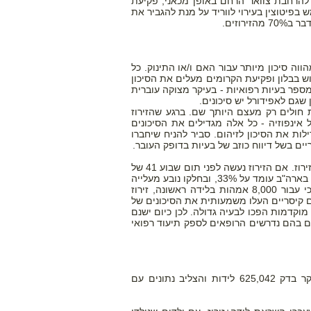
 להרחבת צוואר הרחם באופן מכאני, פקיעת
בפיטוצין בעירוי לווריד על מנת להגביר את
רוזים.
וה סיכון מיותר עבור האם ו/או התינוק. כל
וש בבלון ופקיעת הקרומים מעלים את הסיכון
למספר בעיות רפואיות - בעיקר מצוקה עוברית
 שגם לאפידורל יש סיכונים.
 חולים רק מעצם היותך שם. ברגע שהזירוז
אינפוזיה - כל אלה מגדילים את הסיכונים
לות את הסיכון לזיהום. סביר להניח שיחברו
ריים בשל דיווח כוזב של בעיות בדופק העובר.
אי דיוקים בהערכת מועד הלידה מגדילים את הסיכון של התינוק להיוולד "פג" בעקבות הזירוז. אם הזירוז נעשה לפני תום שבוע 41 של
ההריון הדבר מגביר את הסיכון לצורך בניתוח קיסרי. למעשה, שיעור הניתוחים הקיסריים בארה"ב עומד על 33%, ובחלקו נובע מעלייה
בשיעור זירוזי הלידה. מחקר שפורסם ב Journal of Obstetrics & Gynecology מצא כי עבור 8,000 אמהות בלידה ראשונה, זירוז
ים קיסריים העלו משמעותית את הסיכונים של
מוקדמות הפכו לבעיה גדולה. לכן כיום ישנם
ת רפואית שלא לצורך לפני שבוע 39. ישנם בתי חולים בהם נדרשים הרופאים לספק תיעוד רפואי
מאמר שפורסם לאחרונה מקשר זירוז לידה עם פיטוצין לסיכון מוגבר לאוטיזם. המחקר בדק 625,042 לידות והצליב נתונים עם