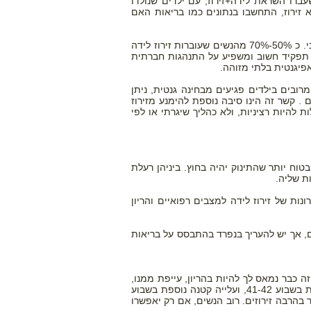
עברו השראת לידה+זירוז, עם ילדים שנולדו
 זירוז, התחשבו בנתונים כמו בריאות האם
הסבר אפשרי אחד לקשר בין אוטיזם וזירוז לידה הוא החשיפה לאוקסיטוצין ממקור חיצוני. כ 50%-70% מהנשים שעוברות זירוז לידה
חק תפקיד חשוב ומשפיע על התנהגות חברתית
פיגנטית בלתי מזוהה.
רובים בילדים פגיעים מבחינה גנטית, ניתן
יעורי האוטיזם . קשר זה הינו סיבה נוספת להימנע מזירוז
להיות רציניות, ולא כהליך שיגרתי או לפי
בטוח יותר שהתינוק יהיה בחוץ. ביניהן רעלת
ות של זירוז לידה למצבים רפואיים והריון
ים, אך יש להעריך בנפרד בהתבסס על בריאות
 כבר נמאס לך להיות בהריון, עייפת ממנו,
ולכן את עשויה בקלות להסכים לזירוז. יש עדויות לעלייה קלה בתמותת עובר תוך רחמית בשבוע 41-42, ועלייה קטנה נוספת בשבוע
 משמע ש-527 נשים יעברו זירוז. מדובר בהרבה זירוזים. רוב הנשים, אם רק יאפשרו