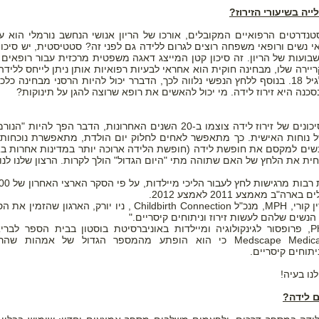
ייה בשיעורי הזירוז?
י נשים ורופאי משפחה רוצים לגרום ללידה גם לפני זה? סטטיסטית, יש סיכ
ירה שלו, מבחינה חוקית הוא אחראי לבעיות רפואיות אותן ניתן לייחס ללידה
השגחתו לגיל 18. בנוסף ללחץ הנפשי נלווה לכך, הדברר יכול להיות הרסני מבח
כנה היא זירוז לידה. מי יכול להאשים את רופא שרוצה להגן על תינוקות?
מאחר והסיכונים של זירוז לידה צוצמו ב-20 השנים האחרונות, ה
 נוחות האישית. כך מתאפשר לאחים לחלוק יום הולדת, מתאפשרת נוכחות
ים למקסם את חופשת לידה (חופשת הלידה ארוכה יותר במדינות אחרות בארה"ב
ית את הלחץ של האם שתוהה מתי "היום הגדול" הולך לקרות. הרצון שלנו לנו
רה"ב מאמצע 2011 לאמצע 2012.
לדברי מורין קורי, MPH, מנכ"ל Childbirth Connection 
נשים שלהם לעשות זירוז וניתוחים קיסריים."
יוג'ין , PhD, פרופסור לגינקולוגיה ומיילדות באוניברסיטת בוסטון בבית הספ
לMedscape Medical News כי הוא הופתע מהמספר הגדול של אמה
יתוחים קיסריים.
לנו בעיה!
ם לידה?