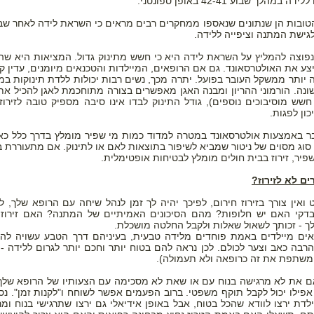
ה במהלך שבוע 42-41 באופן ספונטני.
גישת המתנה וציפייה ללידה.
נפוצה להמליץ על השראת לידה היא כי חשש מתינוק גדול. המציאות היא ש
ע את האולטרסאונד. גם אם הרופאים, המיילדות והטכנאים מיומנים, עדין ק
ונה. הורמוני ההריון ומבנה האגן מאפשרים בצורה מתוחכמת לאגן להכיל א
חשש מוסיבוכים נוספים), גודל התינוק לבדו אינו סיבה מספיק טובה לזירוז 
כון לפגות.
 סוג מסוים של ניטור שמביא לשיפור בתוצאות לאם או לתינוק. אם מתעוררת ב
פיר, זירוז בבית חולים מומלץ לבטיחות אופטימלית.
ים לא לזירוז?
 ואין צורך בזירוז חירום, לפיכך יהיה לך זמן לנהל שיחה עם הרופא שלך, ל
דקי האם יש חלופות? מהם הסיכונים האמיתיים של המתנה? האם זירוז צפ
לך - זכותך לשאול שאלות ולקבל החלטה מושכלת.
ים מיילדים באמת פוחדים מלידה טבעית, בעיניהם דרך הטבע עשויה להיות
הרבה כאב וצער לכולם. לכן נראה להם בטוח יותר וחכם יותר לגרום ללידה - 
י משתפת את זה כרופאה ולא תעמולה).
 את לא מרגישה בנוח עם או שאת לא מסכימה עם הצעותיו של הרופא שלך? 
 אפילו יכול לקבל תוקף משפטי. ברוב הפעמים אפשר לשוחח ו"לקנות זמן". נס
ילדת ירצו לוודא שהכל בטוח, אבל באופן אידיאלי גם ירצו שתרגישי בנוח 