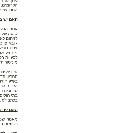
ניתן לזרז
הקרומים, 
התכווצויות 
האם יש בע
אחת הבעיות
שיטה של זי
לזיהום לאם
- ובאופן כ
זירוז דור
מתחיל את 
לבעיות רפו
מוניטור חי
הלידה הכפ
סיבוכים רפ
בכתב לסיבו
האם זירוז
רשומות בתי ספר, שכ