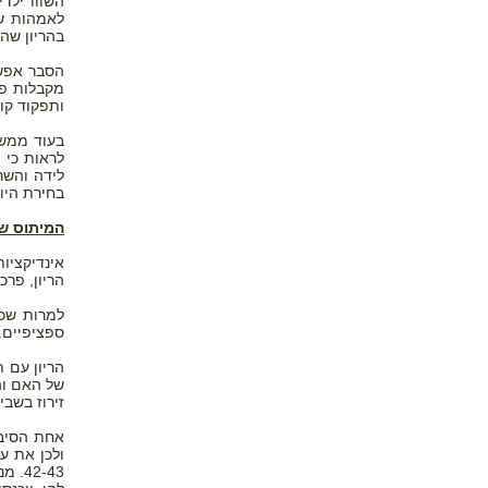
השווו ילד
לאמהות שק
בהריון שהם
מקבלות פי
ותפקוד קו
בעוד ממשי
לידה והשר
בחירת היו
המיתוס של
אינדיקציות
הריון, פרכוסים, תסמונת HELLP , סוכר
למרות שכי
ספציפיים. 
הריון עם ת
של האם וה
זירוז בשבי
אחת הסיבו