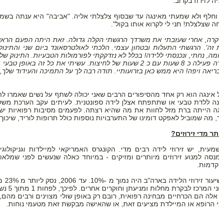
ה לזירוז בקרוב.
וחלף ולא שמעתי מאינגה עד שבסוף צלצלתי אליה. "אביבה" היא ענתה בשמחה
 שצלצלת! תני לי לקרוא אותו בקול".
קרה, אחרי שעזבתי את משרדך הרגשתי הקלה גדולה. זאת היתה הפעם הראשו
זה'. הרגשתי התעלות ובטחון עצמי. הלכתי לאולטרסאונד ביום שני והתינוק
הייתי בלידה פעילה כ 8 שעות עם כ 2 שעות של לחיצות. עשיתי את כ
יאה ויפה! היא ממש כאן בזרועותיי. תודה רבה לך על התמיכה והעידוד שלך, 
 אינגה הוא רק אחד מהסיפורים הרבים שאני יכולה לשתף על נשים שאמרו לה
ה ללדת טבעי או שתתפתח אצלן לידה ספונטנית. לעיתים עקב הערכת משקל
גה הייתה ברת מזל לחוות את מה שהיא רצתה. לפעמים מסיבות רפואיות יש צ
 מה שמוביל לאפקט דומינו של התערבויות נוספות כולל תרופות לוריד, שיכוך כ
ר מדי זירוזים?
קדמות.
עולה מנת
י הרופא או המיילדת מציעים זאת, או שהאישה מבקשת זאת מטעמי נוחות.