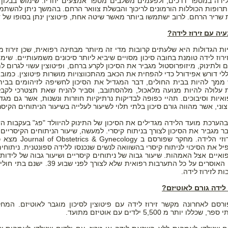
 לידה במספר דרכים, ולפעמים משלבים מספר אמצעים יחדיו: שימוש בבלון
תרופות הכוללות הורמונים לריכוך והבשלת צוואר הרחם. בהמשך ניתן להשתמש 
שריר הרחם. לרוב ישתמשו ביותר מאשר שיטה אחת, פיטוצין ינתן בסופו של דבר ב70% מהזי
יה עם זירוז לידה?
 הגדולות היא שלעתים קרובות מדי זה מיותר מבחינה רפואית, שכן זירוז מהו
רוז לידה טומנת בחובה סיכון מסויים שיביא ליותר סיכונים משמעותיים. שימ
 ולתינוק, מיזופרוסטול מגביר את הסיכון לקרע ברחם, ופיטוצין עשוי לגרום 
ללי דורש אפידורל כדי להפחית את הכאב מהתכווצויות מושרות פיטוצין. כמובן
ש ממך להיות בבית החולים, דבר המגדיל את הסיכון לחשיפה לזיהומים בבית
עלולה להיות מנועה מלאכול, מלהסתובב, וסביר להניח שאת תצטרכי לקבל 
איות וסיבוכים. תהיי כפופה לבדיקות נרתיקיות חוזרות ונשנות, אשר גם מגדי
צוני, אשר מהווה גורם סיכון בלתי תלוי לשיעור לעלייה בשיעור הניתוחים הקיס
יל את הסיכוי לניתוח קיסרי בהשוואה לנשים שנכנסו ללידה ספונטנית. ניתוח
ואיים אצל האמהות. שיעור גבוה של ניתוחים קיסריים ושיעור גבוה של לידות 
בתי חולים האוסרים על כל התערבו
ת לזירוז לידה.
 לידה גורם לאוטיזם?
ללו יותר מ 5,500 ילדים עם אוטיזם מתועד.