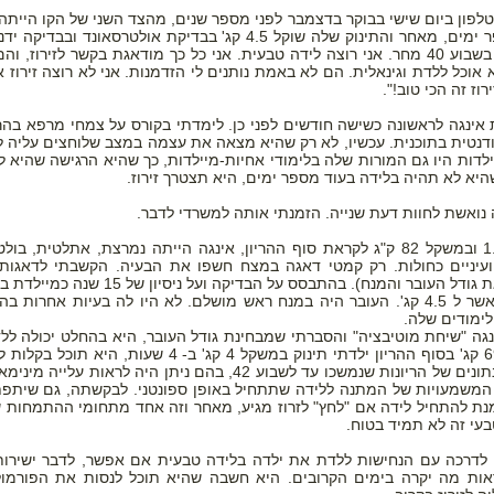
טלפון ביום שישי בבוקר בדצמבר לפני מספר שנים, מהצד השני של הקו הייתה 
הצטרפי עכשיו לאתר וקבלי את
בעוד מספר ימים, מאחר והתינוק שלה שוקל 4.5 קג' בבדיקת
"אהיה רק בשבוע 40 מחר. אני רוצה לידה טבעית. אני כל כך מודאגת בקשר לזי
המדריך ללידה נרתיקית אחרי קיסרי - בחינם!!!
וכל ללדת וגינאלית. הם לא באמת נותנים לי הזדמנות. אני לא רוצה זירוז אב
וז זה הכי טוב!".
אינגה לראשונה כשישה חודשים לפני כן. לימדתי בקורס על צמחי מרפא בהרי
דנטית בתוכנית. עכשיו, לא רק שהיא מצאה את עצמה במצב שלוחצים עליה לעב
לדות היו גם המורות שלה בלימודי אחיות-מיילדות, כך שהיא הרגישה שהיא 
יא לא תהיה בלידה בעוד מספר ימים, היא תצטרך זירוז.
 נואשת לחוות דעת שנייה. הזמנתי אותה למשרדי לדבר.
בגובה 1.80 ובמשקל 82 ק"ג לקראת סוף ההריון, אינגה הייתה נמרצת, אתלט
עיניים כחולות. רק קמטי דאגה במצח חשפו את הבעיה. הקשבתי לדאגות
(להעריך את גודל העובר והמנח). בה
3.5 קג' מאשר ל 4.5 קג'. העובר היה במנח ראש מושלם. לא היו לה בעיות אח
לימודים שלה.
ובמשקל 69 קג' בסוף ההריון ילדתי תינוק במשקל
עברנו על נתונים של הריונות שנמשכו עד לשבוע 42, בהם ני
המשמעויות של המתנה ללידה שתתחיל באופן ספונטני. לבקשתה, גם שיתפתי
נת להתחיל לידה אם "לחץ" לזרוז מגיע, מאחר וזה אחד מתחומי ההתמחות 
טבעי זה לא תמיד בטוח.
לדרכה עם הנחישות ללדת את ילדה בלידה טבעית אם אפשר, לדבר ישירות
אות מה יקרה בימים הקרובים. היא חשבה שהיא תוכל לנסות את הפורמו