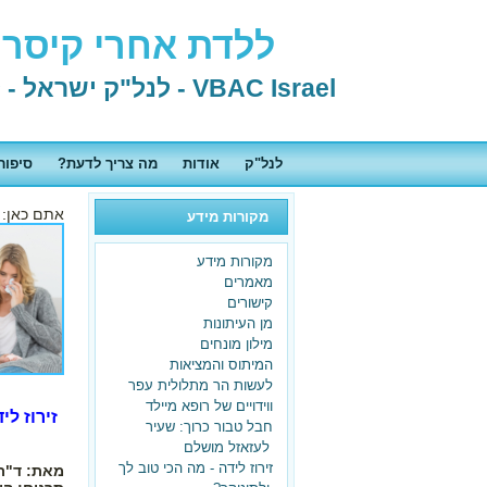
ללדת אחרי קיסרי 
VBAC Israel - לנל"ק ישראל - לידה נרתיקית אחרי קיסרי
לנל"ק
אודות
מה צריך לדעת?
סיפור
אתם כאן:
מקורות מידע
מקורות מידע
מאמרים
קישורים
מן העיתונות
מילון מונחים
המיתוס והמציאות
לעשות הר מתלולית עפר
ווידויים של רופא מיילד
זירוז ל
חבל טבור כרוך: שעיר
לעזאזל מושלם
זירוז לידה - מה הכי טוב לך
מאת: ד"ר