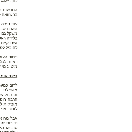
להן, ייכנסו לליד
בהשוואה ל
עוד סיבה 
האדם שביצ
בלידה ראש
ושם קיים 
להוביל לסי
ראיות לכל
מיטוע מי ש
כיצד אומר
לרוב כמעט
מושכלת. ב
והתינוק ש
הרבה רופא
מובילות ל
לזכור, אנ
אבל מה אם
נדירות זה
טוב או מי