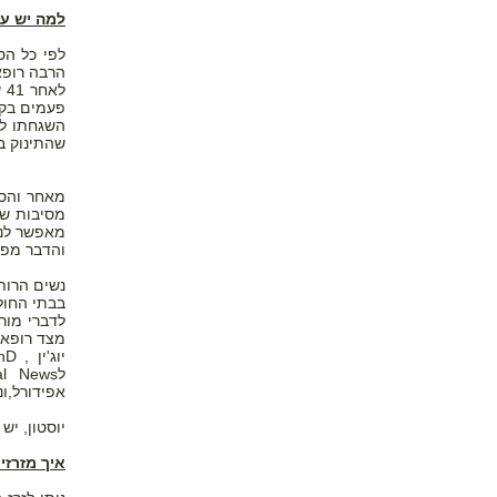
למה יש על
הרבה רופא
פעמים בקרי
שהתינוק בס
מסיבות של
מאפשר לנש
והדבר מפח
בבתי החולים בא
מצד רופא ה
אפידורל,ונ
יוסטון, יש 
איך מזרזי