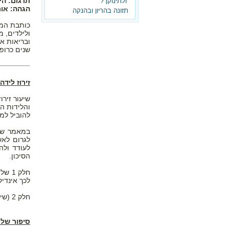
תרגום: הי
ולתינוקך?
הגהה: אור
תזונה בהריון ובהנקה
כותבת המא
שנים כרופ
זירוז ליד
שיעור זיר
והלידות המ
להוביל למפ
במאמר שפור
לגרום לאש
לעודד ולה
הסיכון.
חלק 
לכך אינדי
חלק 2 (שיגיע בשבוע הבא) דן בבטיחות, יעילות והסכנות של חלופות טבעיות לזירוז לידה.
סיפור של 