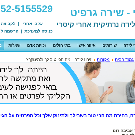
052-5155529
- שירה גרפיט
עקבו אחריי
|
לקבוצה 
כניסה למערכת
|
הרשמה לא
י לידה
שירותים
איזור אישי
בתי חולים
זכויות אדם
שאלות
מ
עמוד הבית
מקורות
זירוז לידה - מה הכי טוב לך ולתינוקך?
ידה, בחירה מה הכי טוב בשבילך ולתינוק שלך וכל הפרטים על הג
 אביבה רום