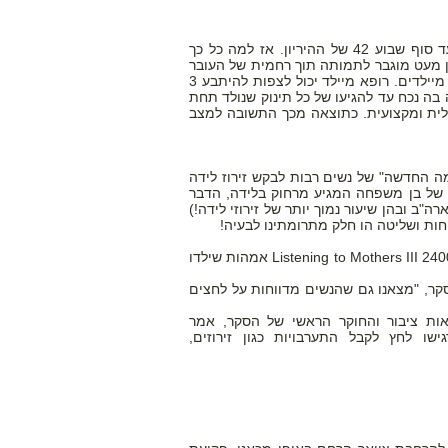
לפי כל הסטנדרטים הרפואיים המקובלים, אורכו של הריון אנושי הנחשב נורמלי הוא עד סוף שבוע 42 של ההיריון. אז למה כל כך
ון מעט מוגבר לתמותה תוך רחמית של העובר
לאחר 41 שבועות של הריון. זה סיכון קטן המייצג דאגה משפטית מרכזית עבור רופאים מיילדים. רופא מיילד יכול לצפות להיתבע 3
 בה נכח עד להגיעו של כל תינוק שנולד תחת
ינה כלכלית ומקצועית. כתוצאה מכך התשובה למצב
דבר הפך להיות "הנורמה החדשה" של נשים רבות לבקש זירוז לידה
 של בן משפחה המגיע מרחוק בלידה, הדבר
 ובהן שיעור נמוך יותר של זירוזי לידה!)
חות ושליטה הו חלק מתרומתינו לבעיה!
נשים הרות רבות מרגישות לחץ לעבור הליכי מיילדות, על פי הסקר הארצי האחרון של Listening to Mothers III 24000 אמהות שילדו
, ניו יורק, הארגון שהזמין את הסקר, "מצאנו גם שהנשים מדווחות על לחצים
ר לבריאות ציבור והחוקר הראשי של הסקר, אמר
ות שהרגישו לחץ לקבל התערבויות כגון זירוזים,