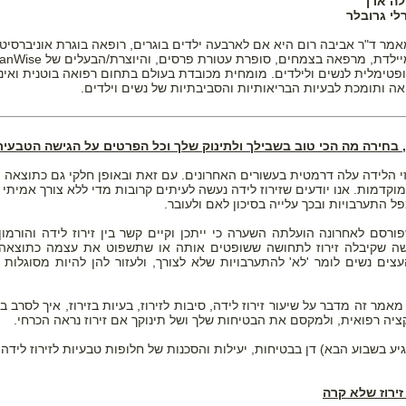
לה ארן
לי גרובלר
מר ד"ר אביבה רום היא אם לארבעה ילדים בוגרים, רופאה בוגרת אוניברסיט
אה ותומכת לבעיות הבריאותיות והסביבתיות של נשים וילדים.
ה, בחירה מה הכי טוב בשבילך ולתינוק שלך וכל הפרטים על הגישה הטבעית
וזי הלידה עלה דרמטית בעשורים האחרונים. עם זאת ובאופן חלקי גם כתוצאה מ
וקדמות. אנו יודעים שזירוז לידה נעשה לעיתים קרובות מדי ללא צורך אמיתי 
ל התערבויות ובכך עלייה בסיכון לאם ולעובר.
סם לאחרונה הועלתה השערה כי ייתכן וקיים קשר בין זירוז לידה והורמון הא
ה שקיבלה זירוז לתחושה ששופטים אותה או שתשפוט את עצמה כתוצאה 
עצים נשים לומר 'לא' להתערבויות שלא לצורך, ולעזור להן להיות מסוגלות ל
בלידה הקודמת ילדת בקיסרי
1 של מאמר זה מדבר על שיעור זירוז לידה, סיבות לזירוז, בעיות בזירוז, איך לסרב
ועכשיו את רוצה אחרת?
קציה רפואית, ולמקסם את הבטיחות שלך ושל תינוקך אם זירוז נראה הכרחי.
ברוכה הבאה,
הגעת למקום הנכון!
זירוז שלא קרה